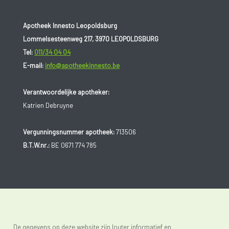
Apotheek Innesto Leopoldsburg
Lommelsesteenweg 217, 3970 LEOPOLDSBURG
Tel:
011/34 04 04
E-mail:
info@apotheekinnesto.be
Verantwoordelijke apotheker:
Katrien Debruyne
Vergunningsnummer apotheek:
713506
B.T.W.nr.:
BE 0671 774 785
De gegevens op deze website zijn louter informatief en