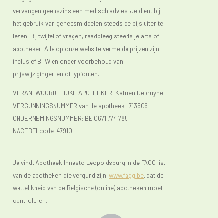
vervangen geenszins een medisch advies. Je dient bij
het gebruik van geneesmiddelen steeds de bijsluiter te
lezen. Bij twijfel of vragen, raadpleeg steeds je arts of
apotheker. Alle op onze website vermelde prijzen zijn
inclusief BTW en onder voorbehoud van
prijswijzigingen en of typfouten.
VERANTWOORDELIJKE APOTHEKER: Katrien Debruyne
VERGUNNINGSNUMMER van de apotheek :
713506
ONDERNEMINGSNUMMER:
BE 0671 774 785
NACEBELcode: 47910
Je vindt Apotheek Innesto Leopoldsburg in de FAGG list
van de apotheken die vergund zijn.
www.fagg.be
, dat de
wettelikheid van de Belgische (online) apotheken moet
controleren.