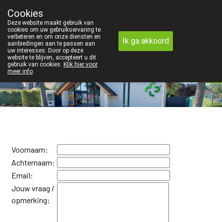
Cookies
Apotheek Innesto Leopoldsburg
Deze website maakt gebruik van
011/34 04 04
cookies om uw gebruikservaring te
verbeteren en om onze diensten en
Ik ga akkoord
aanbiedingen aan te passen aan
uw interesses. Door op deze
website te blijven, accepteert u dit
gebruik van cookies.
Klik hier voor
meer info
.
Vandaag
gesloten
Voornaam:
Achternaam:
Email:
Jouw vraag /
opmerking: