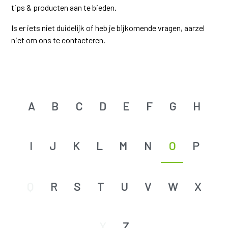
tips & producten aan te bieden.
Is er iets niet duidelijk of heb je bijkomende vragen, aarzel
niet om ons te contacteren.
A
B
C
D
E
F
G
H
I
J
K
L
M
N
O
P
Q
R
S
T
U
V
W
X
Y
Z