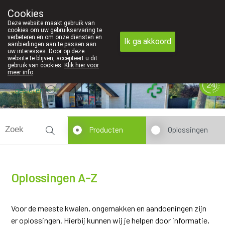
Cookies
Apotheek Innesto Leopoldsburg
Deze website maakt gebruik van
011/34 04 04
cookies om uw gebruikservaring te
verbeteren en om onze diensten en
Ik ga akkoord
aanbiedingen aan te passen aan
uw interesses. Door op deze
website te blijven, accepteert u dit
gebruik van cookies.
Klik hier voor
meer info
.
gesloten
Producten
Oplossingen
Oplossingen A-Z
Voor de meeste kwalen, ongemakken en aandoeningen zijn
er oplossingen. Hierbij kunnen wij je helpen door informatie,