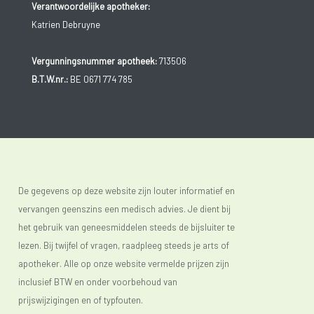
Verantwoordelijke apotheker:
Katrien Debruyne
Vergunningsnummer apotheek:
713506
B.T.W.nr.:
BE 0671 774 785
De gegevens op deze website zijn louter informatief en
vervangen geenszins een medisch advies. Je dient bij
het gebruik van geneesmiddelen steeds de bijsluiter te
lezen. Bij twijfel of vragen, raadpleeg steeds je arts of
apotheker. Alle op onze website vermelde prijzen zijn
inclusief BTW en onder voorbehoud van
prijswijzigingen en of typfouten.