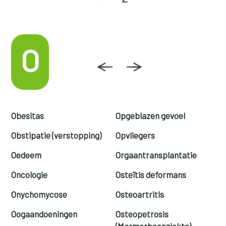
O
Obesitas
Opgeblazen gevoel
Obstipatie (verstopping)
Opvliegers
Oedeem
Orgaantransplantatie
Oncologie
Osteïtis deformans
Onychomycose
Osteoartritis
Oogaandoeningen
Osteopetrosis
(Marmerbeenziekte)