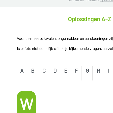
Oplossingen A-Z
Voor de meeste kwalen, ongemakken en aandoeningen zijn e
Is er iets niet duidelijk of heb je bijkomende vragen, aarz
A
B
C
D
E
F
G
H
I
W