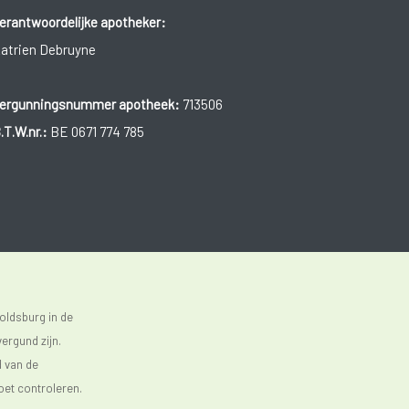
erantwoordelijke apotheker:
atrien Debruyne
ergunningsnummer apotheek:
713506
.T.W.nr.:
BE 0671 774 785
oldsburg in de
ergund zijn.
d van de
oet controleren.