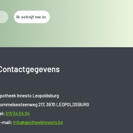
Contactgegevens
potheek Innesto Leopoldsburg
ommelsesteenweg 217, 3970 LEOPOLDSBURG
el:
011/34 04 04
-mail:
info@apotheekinnesto.be