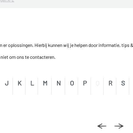
r oplossingen. Hierbij kunnen wij je helpen door informatie, tips &
el niet om ons te contacteren.
J
K
L
M
N
O
P
Q
R
S