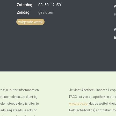
Zaterdag
08u30
12u30
V
Zondag
gesloten
K
Volgende week
V
B
 zijn louter informatief en
Je vindt Apotheek Innesto Leop
isch advies. Je dient bij
FAGG list van de apotheken die v
len steeds de bijsluiter te
www.fagg.be
, dat de wettelikhei
raadpleeg steeds je arts of
Belgische (online) apotheken m