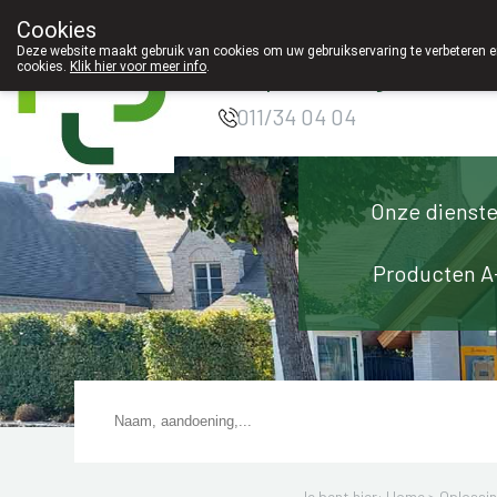
Cookies
Apotheek Innesto
Deze website maakt gebruik van cookies om uw gebruikservaring te verbeteren en
cookies.
Klik hier voor meer info
.
Leopoldsburg
g
011/34 04 04
Onze dienst
Producten A
Je bent hier: Home >
Oplossi