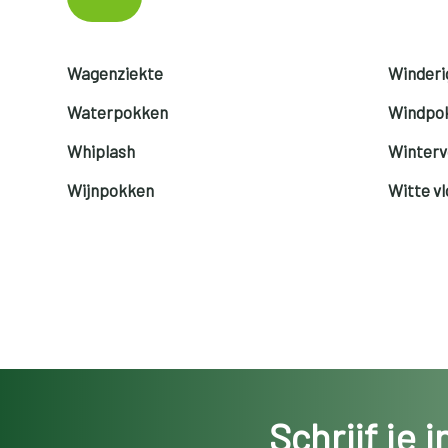
Wagenziekte
Winderi
Waterpokken
Windpo
Whiplash
Winterv
Wijnpokken
Witte v
Schrijf je 