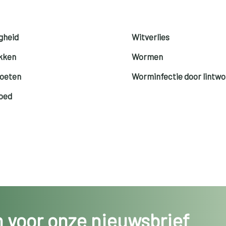
gheid
Witverlies
kken
Wormen
oeten
Worminfectie door lintw
loed
in voor onze nieuwsbrief