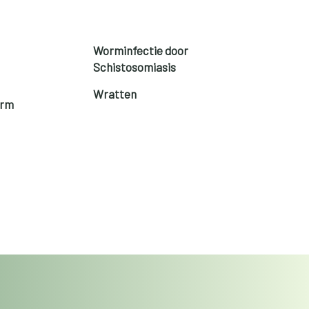
Worminfectie door
Schistosomiasis
Wratten
orm