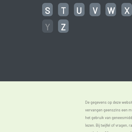
S
T
U
V
W
X
Y
Z
De gegevens op deze website
vervangen geenszins een med
het gebruik van geneesmidde
lezen. Bij twijfel of vragen, 