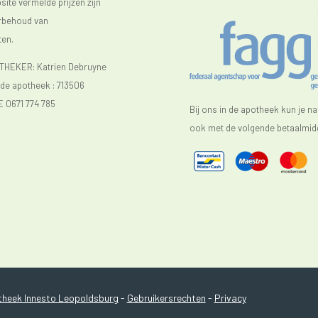
ite vermelde prijzen zijn
orbehoud van
ten.
EKER: Katrien Debruyne
e apotheek :
713506
E 0671 774 785
Bij ons in de apotheek kun je n
ook met de volgende betaalmidd
heek Innesto Leopoldsburg
-
Gebruikersrechten
-
Privacy