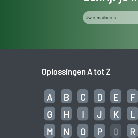
Oplossingen A tot Z
A
B
C
D
E
F
G
H
I
J
K
L
M
N
O
P
Q
R