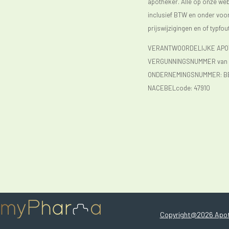
apotheker. Alle op onze webs
inclusief BTW en onder vo
prijswijzigingen en of typfou
VERANTWOORDELIJKE APOTH
VERGUNNINGSNUMMER van d
ONDERNEMINGSNUMMER:
B
NACEBELcode: 47910
Copyright@2026 Apot