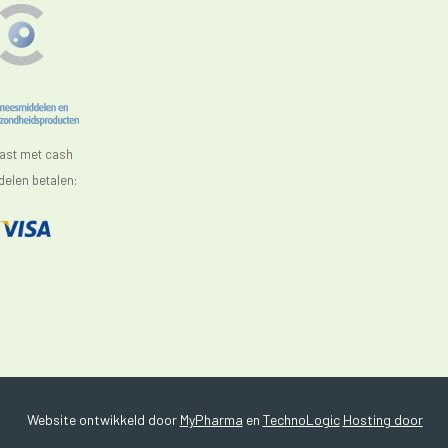
aast met cash
elen betalen:
Website ontwikkeld door
MyPharma
en
TechnoLogic
Hosting door