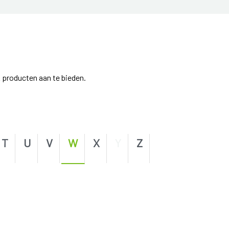
 producten aan te bieden.
T
U
V
W
X
Y
Z