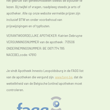
het gebruik van geneesmiddelen steeds de bijsluiter te
lezen. Bij twijfel of vragen, raadpleeg steeds je arts of
apotheker. Alle op onze website vermelde prijzen zijn
inclusief BTW en onder voorbehoud van
prijswijzigingen en of typfouten.
VERANTWOORDELIJKE APOTHEKER: Katrien Debruyne
VERGUNNINGSNUMMER van de apotheek :
713506
ONDERNEMINGSNUMMER:
BE 0671 774 785
NACEBELcode: 47910
Je vindt Apotheek Innesto Leopoldsburg in de FAGG list
van de apotheken die vergund zijn.
www.fagg.be
, dat de
wettelikheid van de Belgische (online) apotheken moet
controleren.