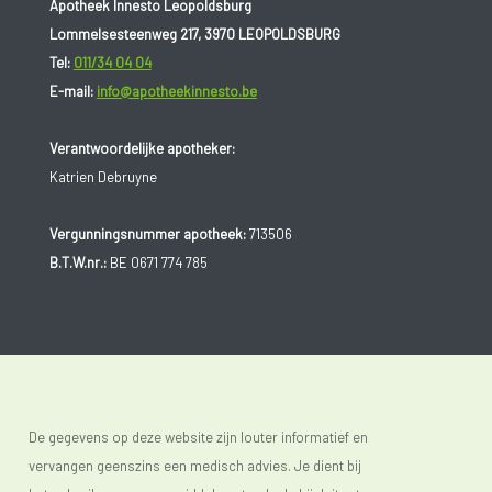
Apotheek Innesto Leopoldsburg
Lommelsesteenweg 217, 3970 LEOPOLDSBURG
Tel:
011/34 04 04
E-mail:
info@apotheekinnesto.be
Verantwoordelijke apotheker:
Katrien Debruyne
Vergunningsnummer apotheek:
713506
B.T.W.nr.:
BE 0671 774 785
De gegevens op deze website zijn louter informatief en
vervangen geenszins een medisch advies. Je dient bij