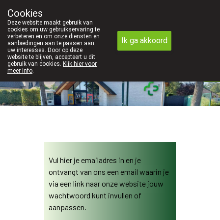
Cookies
Apotheek Innesto Leopoldsburg
Deze website maakt gebruik van
011/34 04 04
cookies om uw gebruikservaring te
verbeteren en om onze diensten en
Ik ga akkoord
aanbiedingen aan te passen aan
uw interesses. Door op deze
website te blijven, accepteert u dit
gebruik van cookies.
Klik hier voor
Vandaag
Nu
gesloten
meer info
.
Vul hier je emailadres in en je
ontvangt van ons een email waarin je
via een link naar onze website jouw
wachtwoord kunt invullen of
aanpassen.