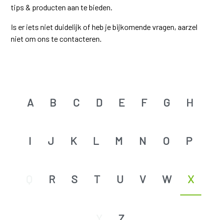
tips & producten aan te bieden.
Is er iets niet duidelijk of heb je bijkomende vragen, aarzel
niet om ons te contacteren.
A
B
C
D
E
F
G
H
I
J
K
L
M
N
O
P
Q
R
S
T
U
V
W
X
Y
Z