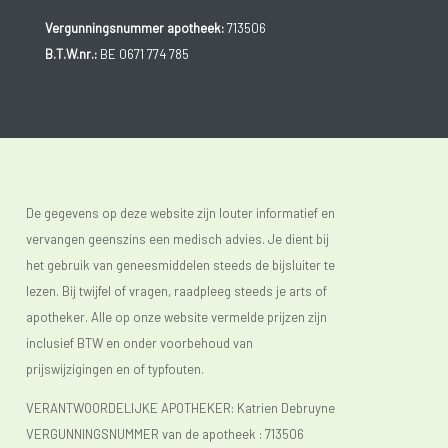
Vergunningsnummer apotheek:
713506
B.T.W.nr.:
BE 0671 774 785
De gegevens op deze website zijn louter informatief en
vervangen geenszins een medisch advies. Je dient bij
het gebruik van geneesmiddelen steeds de bijsluiter te
lezen. Bij twijfel of vragen, raadpleeg steeds je arts of
apotheker. Alle op onze website vermelde prijzen zijn
inclusief BTW en onder voorbehoud van
prijswijzigingen en of typfouten.
VERANTWOORDELIJKE APOTHEKER: Katrien Debruyne
VERGUNNINGSNUMMER van de apotheek :
713506