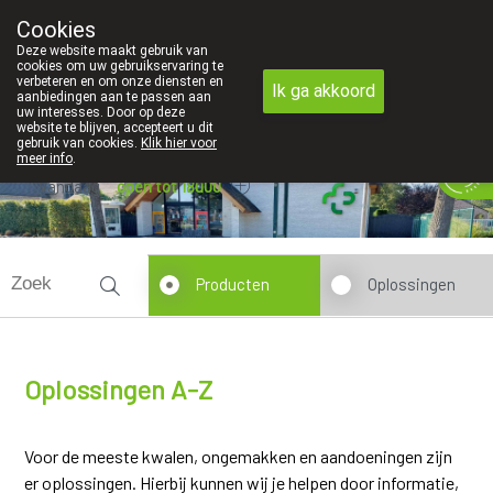
Cookies
Apotheek Innesto Leopoldsburg
Deze website maakt gebruik van
011/34 04 04
cookies om uw gebruikservaring te
verbeteren en om onze diensten en
Ik ga akkoord
aanbiedingen aan te passen aan
uw interesses. Door op deze
website te blijven, accepteert u dit
gebruik van cookies.
Klik hier voor
meer info
.
Vandaag
open tot 18u00
Producten
Oplossingen
Oplossingen A-Z
Voor de meeste kwalen, ongemakken en aandoeningen zijn
er oplossingen. Hierbij kunnen wij je helpen door informatie,