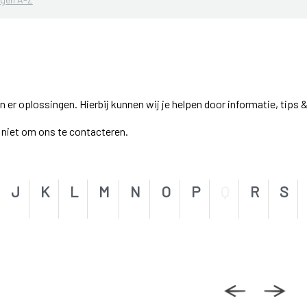
r oplossingen. Hierbij kunnen wij je helpen door informatie, tips &
el niet om ons te contacteren.
J
K
L
M
N
O
P
Q
R
S