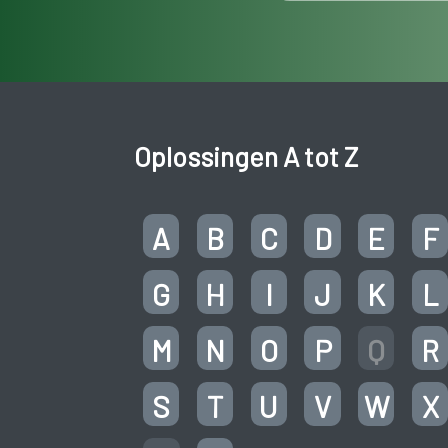
Oplossingen A tot Z
A
B
C
D
E
F
G
H
I
J
K
L
M
N
O
P
Q
R
S
T
U
V
W
X