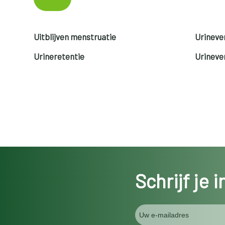
Uitblijven menstruatie
Urinever
Urineretentie
Urinever
Schrijf je 