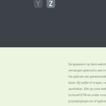
Y
Z
De gegevens op deze website
vervangen geenszins een med
het gebruik van geneesmidde
lezen. Bij twijfel of vragen, 
apotheker. Alle op onze webs
inclusief BTW en onder vo
prijswijzigingen en of typfou