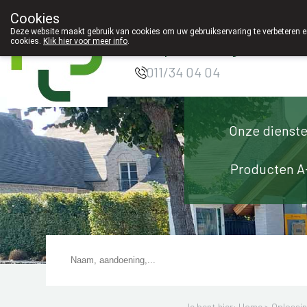
Cookies
Apotheek Innesto
Deze website maakt gebruik van cookies om uw gebruikservaring te verbeteren en
cookies.
Klik hier voor meer info
.
Leopoldsburg
g
011/34 04 04
Onze dienst
Producten A
Je bent hier: Home >
Oplossi