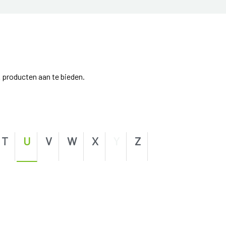
 producten aan te bieden.
T
U
V
W
X
Y
Z