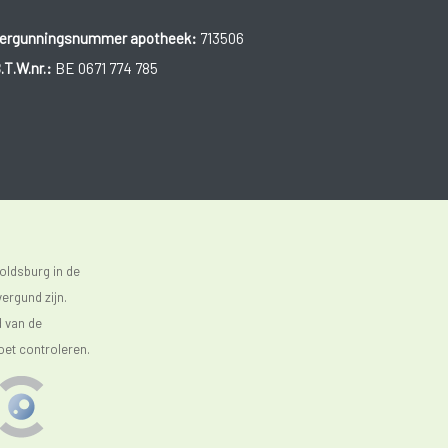
ergunningsnummer apotheek:
713506
.T.W.nr.:
BE 0671 774 785
oldsburg in de
ergund zijn.
d van de
oet controleren.