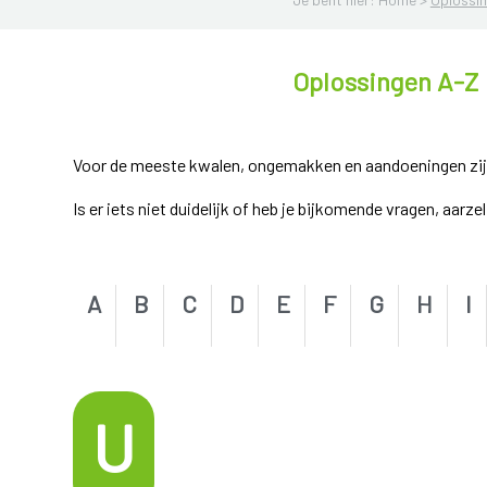
Oplossingen A-Z
Voor de meeste kwalen, ongemakken en aandoeningen zijn e
Is er iets niet duidelijk of heb je bijkomende vragen, aarz
A
B
C
D
E
F
G
H
I
U