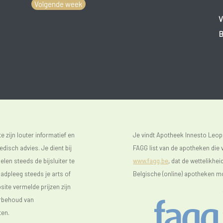
Volgende week
V
B
 zijn louter informatief en
Je vindt Apotheek Innesto Leop
isch advies. Je dient bij
FAGG list van de apotheken die v
len steeds de bijsluiter te
www.fagg.be
, dat de wettelikhei
raadpleeg steeds je arts of
Belgische (online) apotheken m
ite vermelde prijzen zijn
orbehoud van
ten.