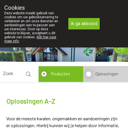
Cookies
Apotheek Innesto Leopoldsburg
Deze website maakt gebruik van
011/34 04 04
cookies om uw gebruikservaring te
verbeteren en om onze diensten en
Ik ga akkoord
aanbiedingen aan te passen aan
uw interesses. Door op deze
website te blijven, accepteert u dit
gebruik van cookies.
Klik hier voor
meer info
.
gesloten
Producten
Oplossingen
Oplossingen A-Z
Voor de meeste kwalen, ongemakken en aandoeningen zijn
er oplossingen. Hierbij kunnen wij je helpen door informatie,