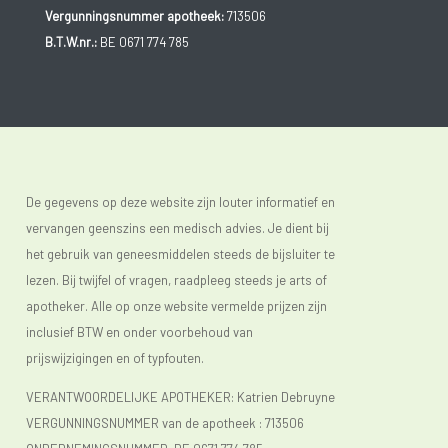
Vergunningsnummer apotheek:
713506
B.T.W.nr.:
BE 0671 774 785
De gegevens op deze website zijn louter informatief en
vervangen geenszins een medisch advies. Je dient bij
het gebruik van geneesmiddelen steeds de bijsluiter te
lezen. Bij twijfel of vragen, raadpleeg steeds je arts of
apotheker. Alle op onze website vermelde prijzen zijn
inclusief BTW en onder voorbehoud van
prijswijzigingen en of typfouten.
VERANTWOORDELIJKE APOTHEKER: Katrien Debruyne
VERGUNNINGSNUMMER van de apotheek :
713506