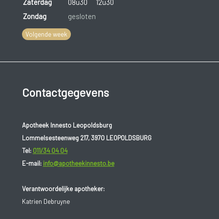
Zaterdag
08u30
12u30
Zondag
gesloten
Volgende week
Contactgegevens
Apotheek Innesto Leopoldsburg
Lommelsesteenweg 217, 3970 LEOPOLDSBURG
Tel:
011/34 04 04
E-mail:
info@apotheekinnesto.be
Verantwoordelijke apotheker:
Katrien Debruyne