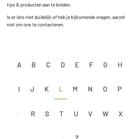
tips & producten aan te bieden.
Is er iets niet duidelijk of heb je bijkomende vragen, aarzel
niet om ons te contacteren.
A
B
C
D
E
F
G
H
I
J
K
L
M
N
O
P
Q
R
S
T
U
V
W
X
Y
Z