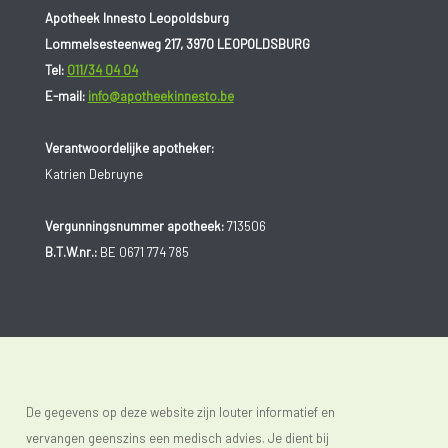
Apotheek Innesto Leopoldsburg
Lommelsesteenweg 217, 3970 LEOPOLDSBURG
Tel:
011/34 04 04
E-mail:
info@apotheekinnesto.be
Verantwoordelijke apotheker:
Katrien Debruyne
Vergunningsnummer apotheek:
713506
B.T.W.nr.:
BE 0671 774 785
De gegevens op deze website zijn louter informatief en
vervangen geenszins een medisch advies. Je dient bij