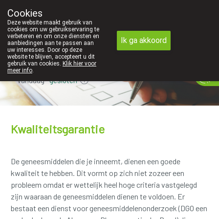
Cookies
Apotheek Innesto Leopoldsburg
Deze website maakt gebruik van
011/34 04 04
cookies om uw gebruikservaring te
verbeteren en om onze diensten en
Ik ga akkoord
aanbiedingen aan te passen aan
uw interesses. Door op deze
website te blijven, accepteert u dit
gebruik van cookies.
Klik hier voor
meer info
.
Vandaag
gesloten
Kwaliteitsgarantie
De geneesmiddelen die je inneemt, dienen een goede
kwaliteit te hebben. Dit vormt op zich niet zozeer een
probleem omdat er wettelijk heel hoge criteria vastgelegd
zijn waaraan de geneesmiddelen dienen te voldoen. Er
bestaat een dienst voor geneesmiddelenonderzoek (DGO een