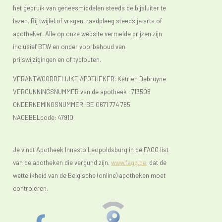
het gebruik van geneesmiddelen steeds de bijsluiter te
lezen. Bij twijfel of vragen, raadpleeg steeds je arts of
apotheker. Alle op onze website vermelde prijzen zijn
inclusief BTW en onder voorbehoud van
prijswijzigingen en of typfouten.
VERANTWOORDELIJKE APOTHEKER: Katrien Debruyne
VERGUNNINGSNUMMER van de apotheek :
713506
ONDERNEMINGSNUMMER:
BE 0671 774 785
NACEBELcode: 47910
Je vindt Apotheek Innesto Leopoldsburg in de FAGG list
van de apotheken die vergund zijn.
www.fagg.be
, dat de
wettelikheid van de Belgische (online) apotheken moet
controleren.