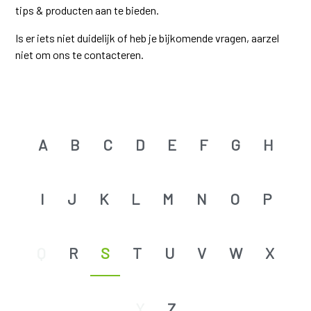
tips & producten aan te bieden.
Is er iets niet duidelijk of heb je bijkomende vragen, aarzel
niet om ons te contacteren.
A
B
C
D
E
F
G
H
I
J
K
L
M
N
O
P
Q
R
S
T
U
V
W
X
Y
Z