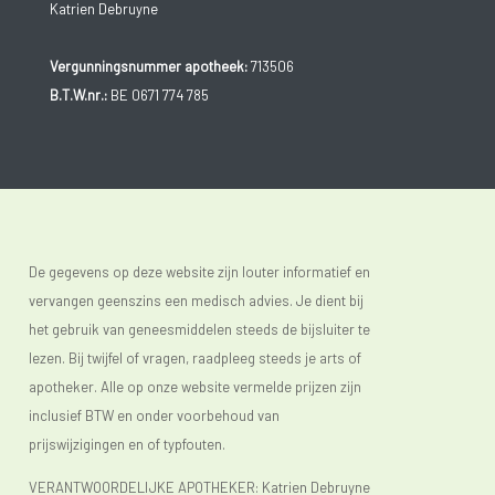
Katrien Debruyne
Vergunningsnummer apotheek:
713506
B.T.W.nr.:
BE 0671 774 785
De gegevens op deze website zijn louter informatief en
vervangen geenszins een medisch advies. Je dient bij
het gebruik van geneesmiddelen steeds de bijsluiter te
lezen. Bij twijfel of vragen, raadpleeg steeds je arts of
apotheker. Alle op onze website vermelde prijzen zijn
inclusief BTW en onder voorbehoud van
prijswijzigingen en of typfouten.
VERANTWOORDELIJKE APOTHEKER: Katrien Debruyne