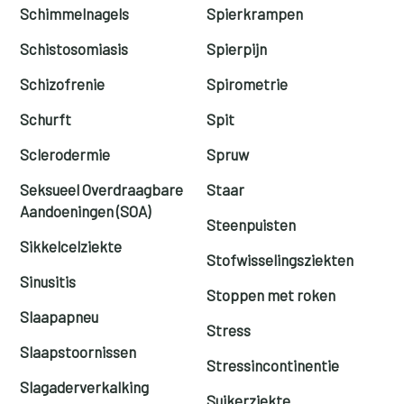
Schimmelnagels
Spierkrampen
Schistosomiasis
Spierpijn
Schizofrenie
Spirometrie
Schurft
Spit
Sclerodermie
Spruw
Seksueel Overdraagbare
Staar
Aandoeningen (SOA)
Steenpuisten
Sikkelcelziekte
Stofwisselingsziekten
Sinusitis
Stoppen met roken
Slaapapneu
Stress
Slaapstoornissen
Stressincontinentie
Slagaderverkalking
Suikerziekte