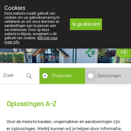
Cookies
Apotheek Innesto Leopoldsburg
Deze website maakt gebruik van
011/34 04 04
cookies om uw gebruikservaring te
verbeteren en om onze diensten en
Ik ga akkoord
aanbiedingen aan te passen aan
uw interesses. Door op deze
website te blijven, accepteert u dit
gebruik van cookies.
Klik hier voor
meer info
.
gesloten
Producten
Oplossingen
Oplossingen A-Z
Voor de meeste kwalen, ongemakken en aandoeningen zijn
er oplossingen. Hierbij kunnen wij je helpen door informatie,