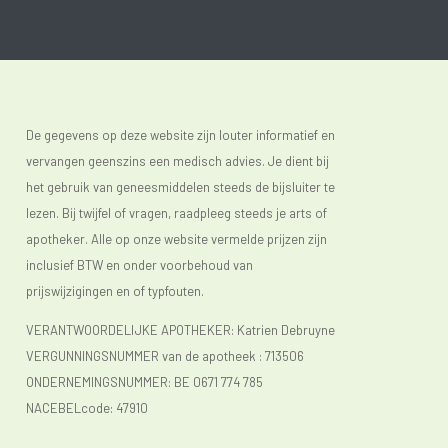
De gegevens op deze website zijn louter informatief en
vervangen geenszins een medisch advies. Je dient bij
het gebruik van geneesmiddelen steeds de bijsluiter te
lezen. Bij twijfel of vragen, raadpleeg steeds je arts of
apotheker. Alle op onze website vermelde prijzen zijn
inclusief BTW en onder voorbehoud van
prijswijzigingen en of typfouten.
VERANTWOORDELIJKE APOTHEKER: Katrien Debruyne
VERGUNNINGSNUMMER van de apotheek :
713506
ONDERNEMINGSNUMMER:
BE 0671 774 785
NACEBELcode: 47910