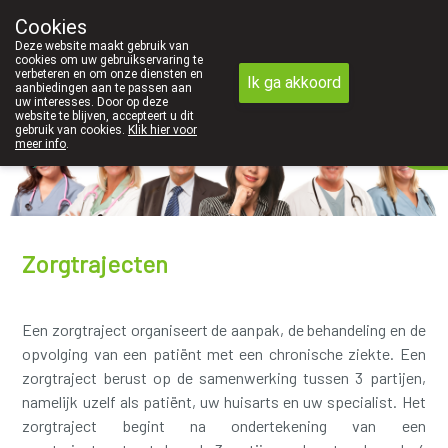
Cookies
Apotheek Innesto Leopoldsburg
Deze website maakt gebruik van
011/34 04 04
cookies om uw gebruikservaring te
verbeteren en om onze diensten en
Ik ga akkoord
aanbiedingen aan te passen aan
uw interesses. Door op deze
website te blijven, accepteert u dit
gebruik van cookies.
Klik hier voor
meer info
.
gesloten
Zorgtrajecten
Een zorgtraject organiseert de aanpak, de behandeling en de
opvolging van een patiënt met een chronische ziekte. Een
zorgtraject berust op de samenwerking tussen 3 partijen,
namelijk uzelf als patiënt, uw huisarts en uw specialist. Het
zorgtraject begint na ondertekening van een