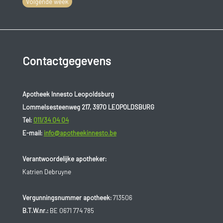
Volgende week
Contactgegevens
Apotheek Innesto Leopoldsburg
Lommelsesteenweg 217, 3970 LEOPOLDSBURG
Tel:
011/34 04 04
E-mail:
info@apotheekinnesto.be
Verantwoordelijke apotheker:
Katrien Debruyne
Vergunningsnummer apotheek:
713506
B.T.W.nr.:
BE 0671 774 785