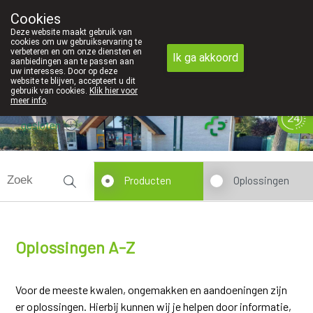
Cookies
Apotheek Innesto Leopoldsburg
Deze website maakt gebruik van
011/34 04 04
cookies om uw gebruikservaring te
verbeteren en om onze diensten en
Ik ga akkoord
aanbiedingen aan te passen aan
uw interesses. Door op deze
website te blijven, accepteert u dit
gebruik van cookies.
Klik hier voor
meer info
.
gesloten
Producten
Oplossingen
Oplossingen A-Z
Voor de meeste kwalen, ongemakken en aandoeningen zijn
er oplossingen. Hierbij kunnen wij je helpen door informatie,