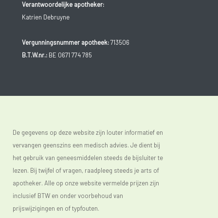
Verantwoordelijke apotheker:
Katrien Debruyne
Vergunningsnummer apotheek:
713506
B.T.W.nr.:
BE 0671 774 785
De gegevens op deze website zijn louter informatief en
vervangen geenszins een medisch advies. Je dient bij
het gebruik van geneesmiddelen steeds de bijsluiter te
lezen. Bij twijfel of vragen, raadpleeg steeds je arts of
apotheker. Alle op onze website vermelde prijzen zijn
inclusief BTW en onder voorbehoud van
prijswijzigingen en of typfouten.