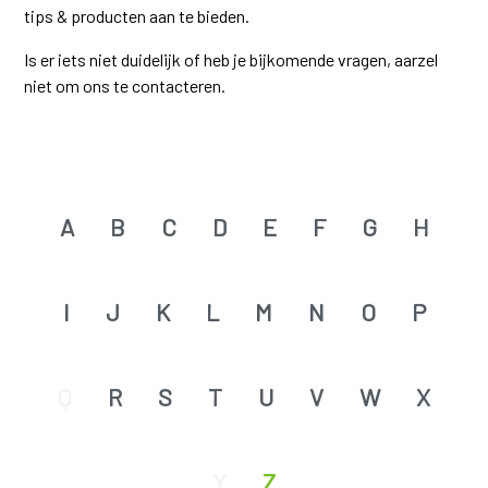
tips & producten aan te bieden.
Is er iets niet duidelijk of heb je bijkomende vragen, aarzel
niet om ons te contacteren.
A
B
C
D
E
F
G
H
I
J
K
L
M
N
O
P
Q
R
S
T
U
V
W
X
Y
Z