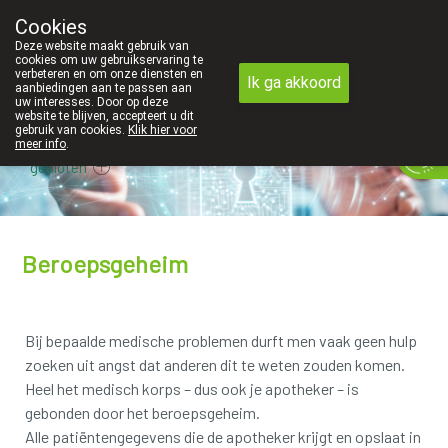
Cookies
Apotheek Innesto Leopoldsburg
Deze website maakt gebruik van
011/34 04 04
cookies om uw gebruikservaring te
verbeteren en om onze diensten en
Ik ga akkoord
aanbiedingen aan te passen aan
uw interesses. Door op deze
website te blijven, accepteert u dit
gebruik van cookies.
Klik hier voor
meer info
.
gesloten
Beroepsgeheim
Bij bepaalde medische problemen durft men vaak geen hulp
zoeken uit angst dat anderen dit te weten zouden komen.
Heel het medisch korps – dus ook je apotheker – is
gebonden door het beroepsgeheim.
Alle patiëntengegevens die de apotheker krijgt en opslaat in