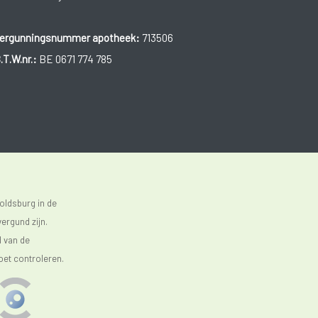
ergunningsnummer apotheek:
713506
.T.W.nr.:
BE 0671 774 785
oldsburg in de
ergund zijn.
d van de
oet controleren.