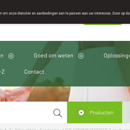
 om onze diensten en aanbiedingen aan te passen aan uw interesses. Door op deze w
Wachtdienst
Vandaag
open tot 18u00
en
Goed om weten
Oplossing
-Z
Contact
Producten
en A-Z
>
Seksualiteit
>
Condooms
>
LOVE CONDOM SENSITIVE 3 condooms 