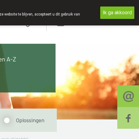
Ik ga akkoord
ebsite te blijven, accepteert u dit gebruik van
Aanmelden
en A-Z
Oplossingen
met glijmiddel