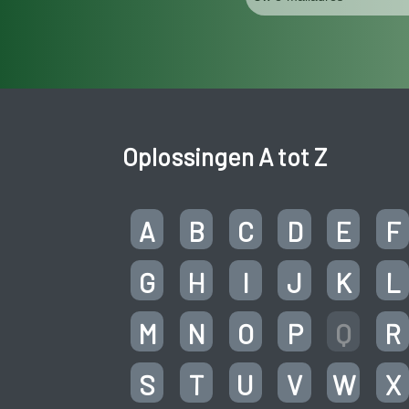
Oplossingen A tot Z
A
B
C
D
E
F
G
H
I
J
K
L
M
N
O
P
Q
R
S
T
U
V
W
X