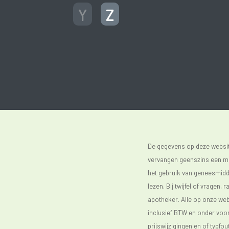
Y
Z
De gegevens op deze website
vervangen geenszins een med
het gebruik van geneesmidde
lezen. Bij twijfel of vragen, 
apotheker. Alle op onze webs
inclusief BTW en onder vo
prijswijzigingen en of typfou