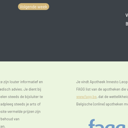
Volgende week
V
B
 zijn louter informatief en
Je vindt Apotheek Innesto Leop
isch advies. Je dient bij
FAGG list van de apotheken die v
len steeds de bijsluiter te
www.fagg.be
, dat de wettelikhei
raadpleeg steeds je arts of
Belgische (online) apotheken m
ite vermelde prijzen zijn
orbehoud van
ten.