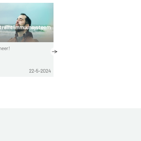
 traint immuunsysteem
Veilig de zomer door
meer!
Wat kan je doen om extra
gezondheidsrisico's te vermijden
bij hoge temperaturen...
22-5-2024
Nieuws
11-6-2023