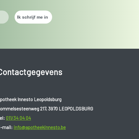
Contactgegevens
potheek Innesto Leopoldsburg
ommelsesteenweg 217, 3970 LEOPOLDSBURG
el:
011/34 04 04
-mail:
info@apotheekinnesto.be