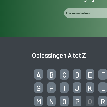
Oplossingen A tot Z
A
B
C
D
E
F
G
H
I
J
K
L
M
N
O
P
Q
R