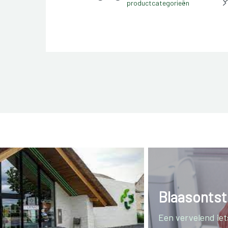
productcategorieën
Blaasontst
Een vervelend iets