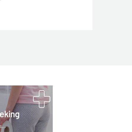
eking
...