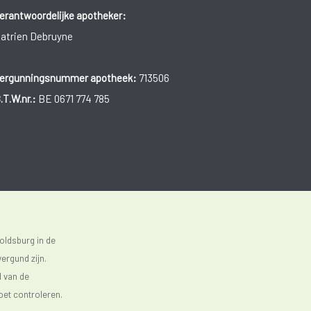
erantwoordelijke apotheker:
atrien Debruyne
ergunningsnummer apotheek:
713506
.T.W.nr.:
BE 0671 774 785
oldsburg in de
ergund zijn.
d van de
oet controleren.