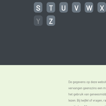
S
T
U
V
W
X
Y
Z
De gegevens op deze website
vervangen geenszins een med
het gebruik van geneesmidde
lezen. Bij twijfel of vragen, 