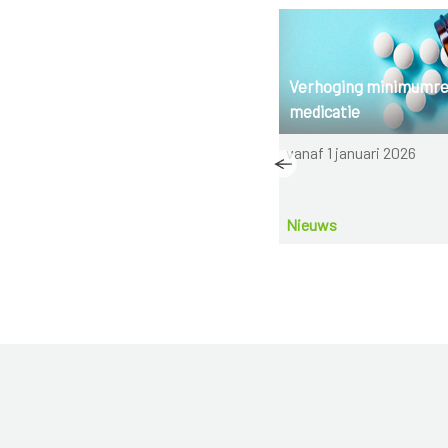
Spierletsel
Verhoging minimumr
medicatie
Wat moet je doen als je een
vanaf 1 januari 2026
spierletsel hebt opgelopen?
Nieuws
15-7-2021
Nieuws