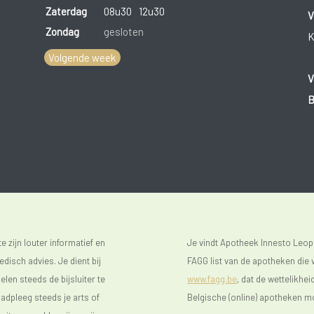
Zaterdag
08u30
12u30
V
Zondag
gesloten
K
Volgende week
V
B
 zijn louter informatief en
Je vindt Apotheek Innesto Leop
isch advies. Je dient bij
FAGG list van de apotheken die v
len steeds de bijsluiter te
www.fagg.be
, dat de wettelikhei
raadpleeg steeds je arts of
Belgische (online) apotheken m