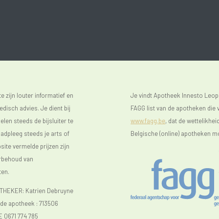
 zijn louter informatief en
Je vindt Apotheek Innesto Leop
isch advies. Je dient bij
FAGG list van de apotheken die v
len steeds de bijsluiter te
www.fagg.be
, dat de wettelikhei
raadpleeg steeds je arts of
Belgische (online) apotheken m
ite vermelde prijzen zijn
orbehoud van
ten.
EKER: Katrien Debruyne
e apotheek :
713506
E 0671 774 785