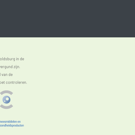
oldsburg in de
ergund zijn.
d van de
oet controleren.