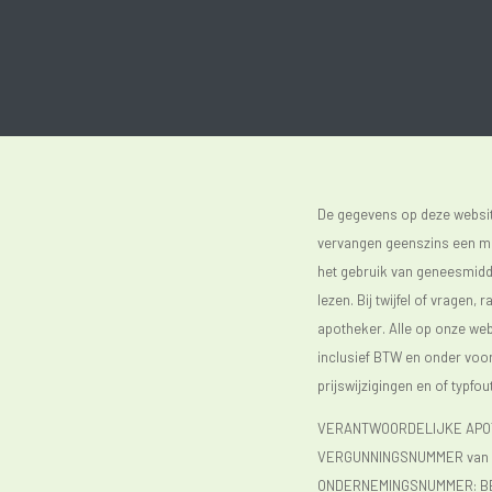
De gegevens op deze website
vervangen geenszins een med
het gebruik van geneesmidde
lezen. Bij twijfel of vragen, 
apotheker. Alle op onze webs
inclusief BTW en onder vo
prijswijzigingen en of typfou
VERANTWOORDELIJKE APOTH
VERGUNNINGSNUMMER van d
ONDERNEMINGSNUMMER:
B