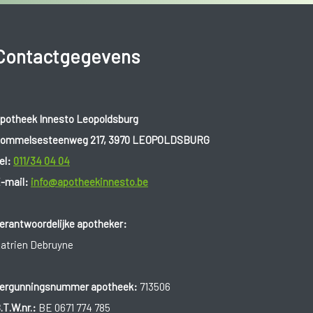
Contactgegevens
potheek Innesto Leopoldsburg
ommelsesteenweg 217, 3970 LEOPOLDSBURG
el:
011/34 04 04
-mail:
info@apotheekinnesto.be
erantwoordelijke apotheker:
atrien Debruyne
ergunningsnummer apotheek:
713506
.T.W.nr.:
BE 0671 774 785