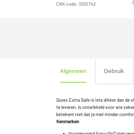
CNK code:
3255742
Algemeen
Gebruik
Durex Extra Safe is iets dikker dan de
te leveren. Is ontwikkeld voor wie zeker
betekent niet dat je met minder comfor
Kenmerken
Voorgevormd Easy-On™ met reser