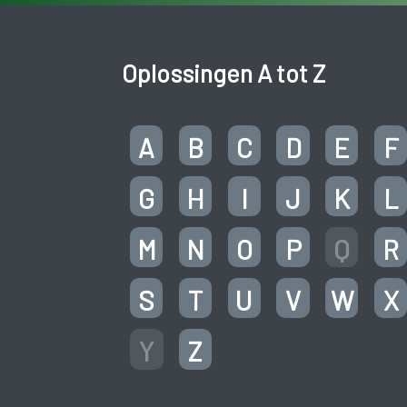
Oplossingen A tot Z
A
B
C
D
E
F
G
H
I
J
K
L
M
N
O
P
Q
R
S
T
U
V
W
X
Y
Z