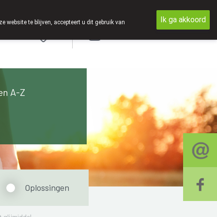
Ik ga akkoord
ebsite te blijven, accepteert u dit gebruik van
Aanmelden
en A-Z
Oplossingen
glijmiddel