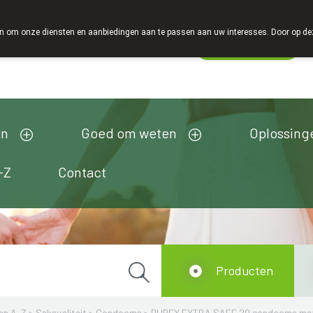
 om onze diensten en aanbiedingen aan te passen aan uw interesses. Door op deze w
Wachtdienst
Vandaag
Nu
gesloten
en
Goed om weten
Oplossing
-Z
Contact
Producten
en A-Z
>
Seksualiteit
>
Condooms
>
DUREX EXTRA SAFE 20 condooms met 