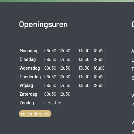
Openingsuren
Maandag
08u30
12u30
13u30
18u00
A
Dinsdag
08u30
12u30
13u30
18u00
L
Woensdag
08u30
12u30
13u30
18u00
T
Donderdag
08u30
12u30
13u30
18u00
E
Vrijdag
08u30
12u30
13u30
18u00
Zaterdag
08u30
12u30
V
Zondag
gesloten
K
Volgende week
V
B