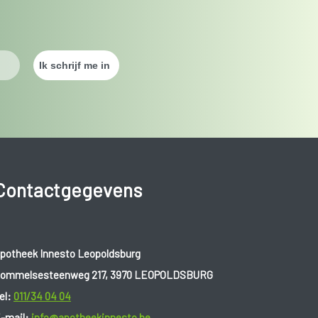
Contactgegevens
potheek Innesto Leopoldsburg
ommelsesteenweg 217, 3970 LEOPOLDSBURG
el:
011/34 04 04
-mail:
info@apotheekinnesto.be