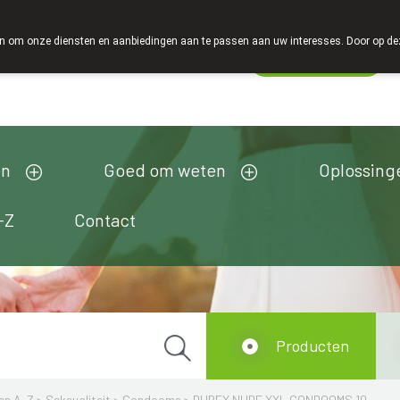
 om onze diensten en aanbiedingen aan te passen aan uw interesses. Door op deze w
Wachtdienst
Vandaag
open tot 18u00
en
Goed om weten
Oplossing
-Z
Contact
Producten
en A-Z
>
Seksualiteit
>
Condooms
>
DUREX NUDE XXL CONDOOMS 10