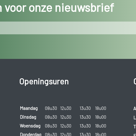
in voor onze nieuwsbrief
Openingsuren
Maandag
08u30
12u30
13u30
18u00
A
Dinsdag
08u30
12u30
13u30
18u00
L
Woensdag
08u30
12u30
13u30
18u00
T
Donderdag
08u30
12u30
13u30
18u00
E