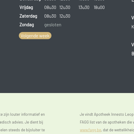
Vrijdag
08u30
12u30
13u30
18u00
Zaterdag
08u30
12u30
V
Zondag
gesloten
K
Volgende week
V
B
 zijn louter informatief en
Je vindt Apotheek Innesto Leop
isch advies. Je dient bij
FAGG list van de apotheken die v
len steeds de bijsluiter te
www.fagg.be
, dat de wettelikhei