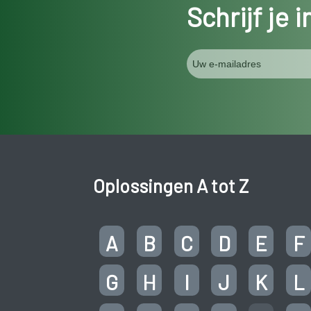
Schrijf je 
Oplossingen A tot Z
A
B
C
D
E
F
G
H
I
J
K
L