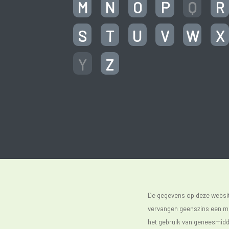
M
N
O
P
Q
R
S
T
U
V
W
X
Y
Z
De gegevens op deze website
vervangen geenszins een med
het gebruik van geneesmidde