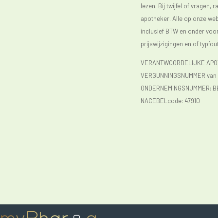
lezen. Bij twijfel of vragen, 
apotheker. Alle op onze webs
inclusief BTW en onder vo
prijswijzigingen en of typfou
VERANTWOORDELIJKE APOTH
VERGUNNINGSNUMMER van d
ONDERNEMINGSNUMMER:
B
NACEBELcode: 47910