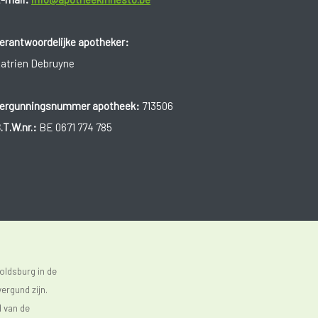
erantwoordelijke apotheker:
atrien Debruyne
ergunningsnummer apotheek:
713506
.T.W.nr.:
BE 0671 774 785
oldsburg in de
ergund zijn.
d van de