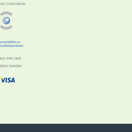
oet controleren.
aast met cash
elen betalen: