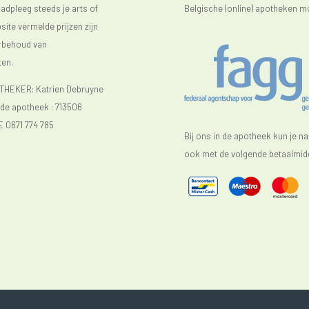
raadpleeg steeds je arts of
Belgische (online) apotheken m
ite vermelde prijzen zijn
orbehoud van
ten.
EKER: Katrien Debruyne
e apotheek :
713506
E 0671 774 785
Bij ons in de apotheek kun je n
ook met de volgende betaalmidd