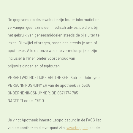
De gegevens op deze website zijn louter informatief en
vervangen geenszins een medisch advies. Je dient bij
het gebruik van geneesmiddelen steeds de bijsluiter te
lezen. Bij twijfel of vragen, raadpleeg steeds je arts of
apotheker. Alle op onze website vermelde prijzen zijn
inclusief BTW en onder voorbehoud van
prijswijzigingen en of typfouten.
VERANTWOORDELIJKE APOTHEKER: Katrien Debruyne
VERGUNNINGSNUMMER van de apotheek :
713506
ONDERNEMINGSNUMMER:
BE 0671 774 785
NACEBELcode: 47910
Je vindt Apotheek Innesto Leopoldsburg in de FAGG list
van de apotheken die vergund zijn.
www.fagg.be
, dat de