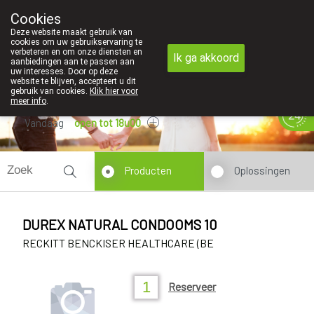
Cookies
Apotheek Innesto Leopoldsburg
Deze website maakt gebruik van
011/34 04 04
cookies om uw gebruikservaring te
verbeteren en om onze diensten en
Ik ga akkoord
aanbiedingen aan te passen aan
uw interesses. Door op deze
website te blijven, accepteert u dit
gebruik van cookies.
Klik hier voor
meer info
.
Vandaag
open tot 18u00
Producten
Oplossingen
DUREX NATURAL CONDOOMS 10
RECKITT BENCKISER HEALTHCARE (BE
Reserveer