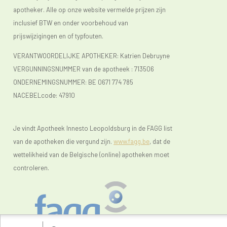
apotheker. Alle op onze website vermelde prijzen zijn
inclusief BTW en onder voorbehoud van
prijswijzigingen en of typfouten.
VERANTWOORDELIJKE APOTHEKER: Katrien Debruyne
VERGUNNINGSNUMMER van de apotheek :
713506
ONDERNEMINGSNUMMER:
BE 0671 774 785
NACEBELcode: 47910
Je vindt Apotheek Innesto Leopoldsburg in de FAGG list
van de apotheken die vergund zijn.
www.fagg.be
, dat de
wettelikheid van de Belgische (online) apotheken moet
controleren.