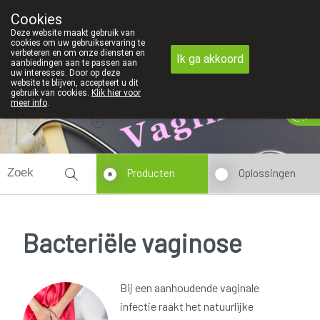
Cookies
Apotheek Innesto Leopoldsburg
Deze website maakt gebruik van
011/34 04 04
cookies om uw gebruikservaring te
verbeteren en om onze diensten en
Ik ga akkoord
aanbiedingen aan te passen aan
uw interesses. Door op deze
website te blijven, accepteert u dit
gebruik van cookies.
Klik hier voor
Vandaag
Nu
gesloten
meer info
.
Producten
Oplossingen
Bacteriële vaginose
Bij een aanhoudende vaginale
infectie raakt het natuurlijke