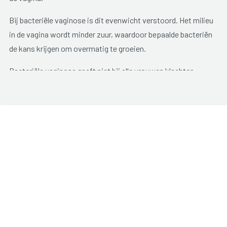
Bij bacteriële vaginose is dit evenwicht verstoord. Het milieu
in de vagina wordt minder zuur, waardoor bepaalde bacteriën
de kans krijgen om overmatig te groeien.
Bacteriële vaginose geeft niet bij alle vrouwen klachten.
Mogelijke
symptomen
zijn:
overvloedig slecht ruikende vaginale afscheiding
(visgeur);
grijze, melkachtige afscheiding;
lichte pijn tijdens het vrijen;
irritatie aan de vagina.
Mannen die seksueel contact hebben met een vrouw met
bacteriële vaginose, ondervinden zeldzaam klachten of