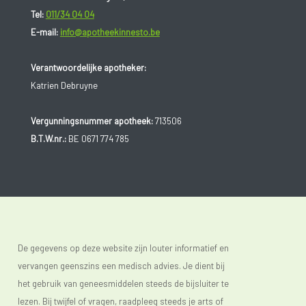
Tel:
011/34 04 04
E-mail:
info@apotheekinnesto.be
Verantwoordelijke apotheker:
Katrien Debruyne
Vergunningsnummer apotheek:
713506
B.T.W.nr.:
BE 0671 774 785
De gegevens op deze website zijn louter informatief en
vervangen geenszins een medisch advies. Je dient bij
het gebruik van geneesmiddelen steeds de bijsluiter te
lezen. Bij twijfel of vragen, raadpleeg steeds je arts of