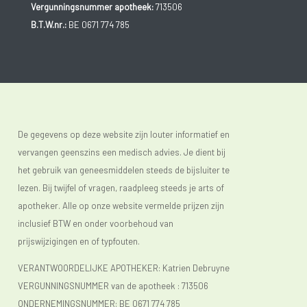
Vergunningsnummer apotheek:
713506
B.T.W.nr.:
BE 0671 774 785
De gegevens op deze website zijn louter informatief en
vervangen geenszins een medisch advies. Je dient bij
het gebruik van geneesmiddelen steeds de bijsluiter te
lezen. Bij twijfel of vragen, raadpleeg steeds je arts of
apotheker. Alle op onze website vermelde prijzen zijn
inclusief BTW en onder voorbehoud van
prijswijzigingen en of typfouten.
VERANTWOORDELIJKE APOTHEKER: Katrien Debruyne
VERGUNNINGSNUMMER van de apotheek :
713506
ONDERNEMINGSNUMMER:
BE 0671 774 785