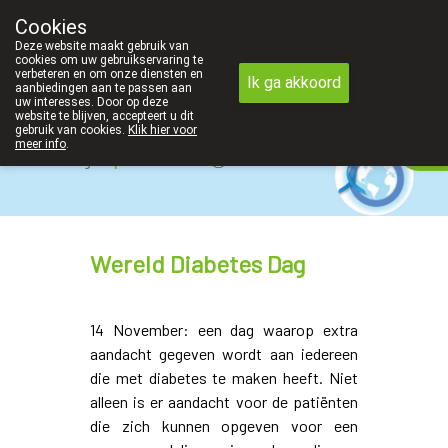
Cookies
Apotheek Innesto Leopoldsburg
Deze website maakt gebruik van
011/34 04 04
cookies om uw gebruikservaring te
verbeteren en om onze diensten en
Ik ga akkoord
aanbiedingen aan te passen aan
uw interesses. Door op deze
website te blijven, accepteert u dit
gebruik van cookies.
Klik hier voor
meer info
.
Vandaag
open tot 18u00
Wereld Diabetes Dag
14 November: een dag waarop extra
aandacht gegeven wordt aan iedereen
die met diabetes te maken heeft. Niet
alleen is er aandacht voor de patiënten
die zich kunnen opgeven voor een