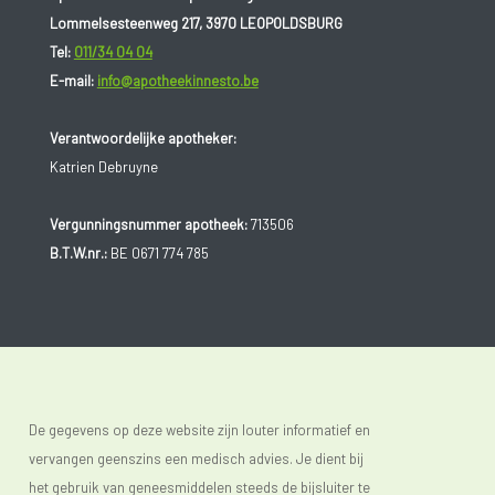
Lommelsesteenweg 217, 3970 LEOPOLDSBURG
Tel:
011/34 04 04
E-mail:
info@apotheekinnesto.be
Verantwoordelijke apotheker:
Katrien Debruyne
Vergunningsnummer apotheek:
713506
B.T.W.nr.:
BE 0671 774 785
De gegevens op deze website zijn louter informatief en
vervangen geenszins een medisch advies. Je dient bij
het gebruik van geneesmiddelen steeds de bijsluiter te