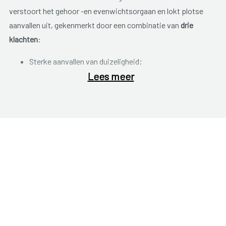
verstoort het gehoor -en evenwichtsorgaan en lokt plotse
aanvallen uit, gekenmerkt door een combinatie van
drie
klachten
:
Sterke aanvallen van duizeligheid;
Lees meer
Slechthorendheid;
Oorsuizing.
De aandoening kom het meeste voor bij personen tussen de
twintig en zestig jaar en zit soms in de familie. Een aanval
duurt meestal enkele uren. Nadien kunnen er nog enkele
dagen lichtere klachten ervaren worden, zoals:
Duizeligheid en verlies van evenwicht;
Misselijkheid, braken;