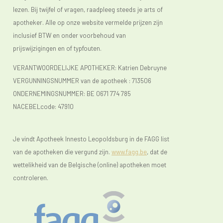
lezen. Bij twijfel of vragen, raadpleeg steeds je arts of
apotheker. Alle op onze website vermelde prijzen zijn
inclusief BTW en onder voorbehoud van
prijswijzigingen en of typfouten.
VERANTWOORDELIJKE APOTHEKER: Katrien Debruyne
VERGUNNINGSNUMMER van de apotheek :
713506
ONDERNEMINGSNUMMER:
BE 0671 774 785
NACEBELcode: 47910
Je vindt Apotheek Innesto Leopoldsburg in de FAGG list
van de apotheken die vergund zijn.
www.fagg.be
, dat de
wettelikheid van de Belgische (online) apotheken moet
controleren.