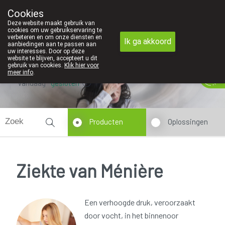
Cookies
Apotheek Innesto Leopoldsburg
Deze website maakt gebruik van
011/34 04 04
cookies om uw gebruikservaring te
verbeteren en om onze diensten en
Ik ga akkoord
aanbiedingen aan te passen aan
uw interesses. Door op deze
website te blijven, accepteert u dit
gebruik van cookies.
Klik hier voor
meer info
.
Vandaag
gesloten
Producten
Oplossingen
Ziekte van Ménière
Een verhoogde druk, veroorzaakt
door vocht, in het binnenoor