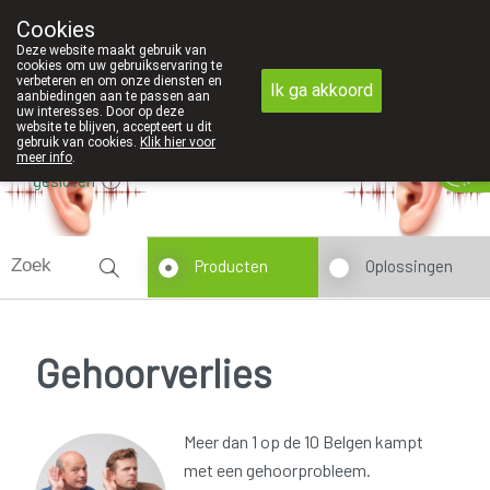
Cookies
Apotheek Innesto Leopoldsburg
Deze website maakt gebruik van
011/34 04 04
cookies om uw gebruikservaring te
verbeteren en om onze diensten en
Ik ga akkoord
aanbiedingen aan te passen aan
uw interesses. Door op deze
website te blijven, accepteert u dit
gebruik van cookies.
Klik hier voor
meer info
.
gesloten
Producten
Oplossingen
Gehoorverlies
Meer dan 1 op de 10 Belgen kampt
met een gehoorprobleem.