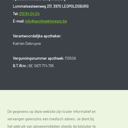
hoorbescherming.
Lommelsesteenweg 217, 3970 LEOPOLDSBURG
Tel:
011/34 04 04
E-mail:
info@apotheekinnesto.be
Verantwoordelijke apotheker:
Katrien Debruyne
Vergunningsnummer apotheek:
713506
B.T.W.nr.:
BE 0671 774 785
De gegevens op deze website zijn louter informatief en
vervangen geenszins een medisch advies. Je dient bij
het gebruik van geneesmiddelen steeds de bijsluiter te