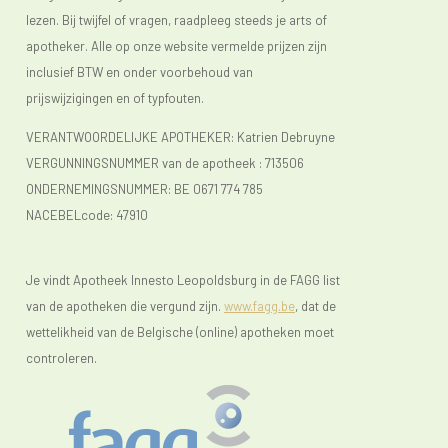
lezen. Bij twijfel of vragen, raadpleeg steeds je arts of
apotheker. Alle op onze website vermelde prijzen zijn
inclusief BTW en onder voorbehoud van
prijswijzigingen en of typfouten.
VERANTWOORDELIJKE APOTHEKER: Katrien Debruyne
VERGUNNINGSNUMMER van de apotheek :
713506
ONDERNEMINGSNUMMER:
BE 0671 774 785
NACEBELcode: 47910
Je vindt Apotheek Innesto Leopoldsburg in de FAGG list
van de apotheken die vergund zijn.
www.fagg.be
, dat de
wettelikheid van de Belgische (online) apotheken moet
controleren.