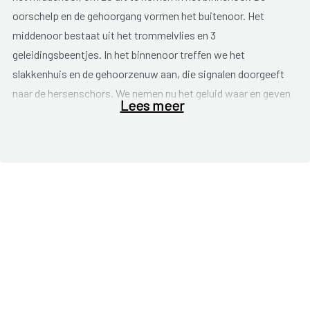
oorschelp en de gehoorgang vormen het buitenoor. Het
middenoor bestaat uit het trommelvlies en 3
geleidingsbeentjes. In het binnenoor treffen we het
slakkenhuis en de gehoorzenuw aan, die signalen doorgeeft
naar de hersenschors. We nemen nu het geluid waar en geven
Lees meer
er betekenis aan.
Geluid bestaat uit trillingen en het oor is het orgaan dat ze
opvangt. Het trommelvlies vibreert en geeft de trillingen
verder door via de gehoorbeentjes naar het binnenoor. Het
slakkenhuis bevat een zeer gevoelige vloeistof en
trilhaartjes die de trillingen opvangen. Daarna wordt het
omgezet naar een elektrisch signaal en van de gehoorzenuw
en naar de hersenen gestuurd. Wanneer de trilhaartjes
beschadigen, worden ze niet hersteld. Haarcellen die kapot
zijn, worden niet vervangen. Dit is dus een onomkeerbaar