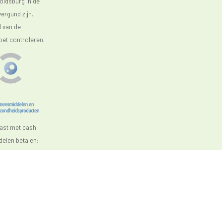
oldsburg in de
ergund zijn.
d van de
oet controleren.
aast met cash
elen betalen: