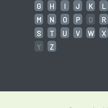
G
H
I
J
K
L
M
N
O
P
Q
R
S
T
U
V
W
X
Y
Z