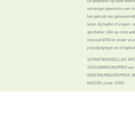
De gegevens op deze website
vervangen geenszins een med
het gebruik van geneesmidde
lezen. Bij twijfel of vragen, 
apotheker. Alle op onze webs
inclusief BTW en onder vo
prijswijzigingen en of typfou
VERANTWOORDELIJKE APOTH
VERGUNNINGSNUMMER van d
ONDERNEMINGSNUMMER:
B
NACEBELcode: 47910