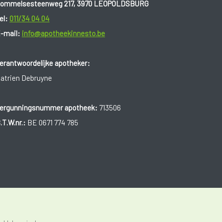
ommelsesteenweg 217, 3970 LEOPOLDSBURG
el:
011/34 04 04
-mail:
info@apotheekinnesto.be
erantwoordelijke apotheker:
atrien Debruyne
ergunningsnummer apotheek:
713506
.T.W.nr.:
BE 0671 774 785