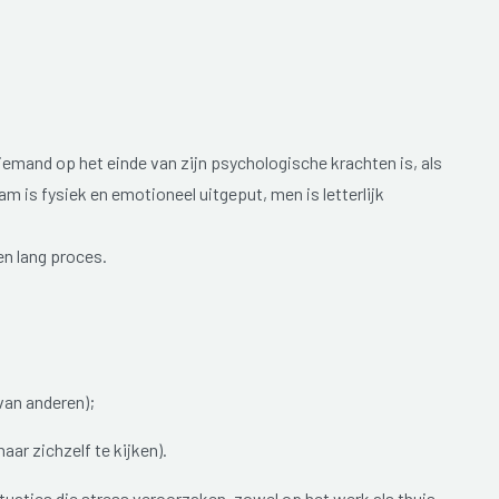
emand op het einde van zijn psychologische krachten is, als
am is fysiek en emotioneel uitgeput, men is letterlijk
en lang proces.
van anderen);
aar zichzelf te kijken).
aties die stress veroorzaken, zowel op het werk als thuis.