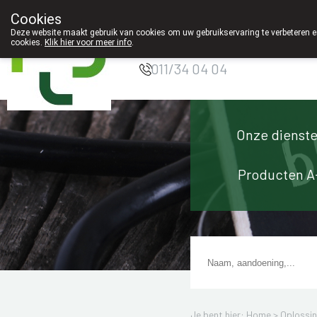
Cookies
Apotheek Innesto
Deze website maakt gebruik van cookies om uw gebruikservaring te verbeteren en
Leopoldsburg
cookies.
Klik hier voor meer info
.
g
011/34 04 04
Onze dienst
Producten A
Je bent hier: Home >
Oplossi