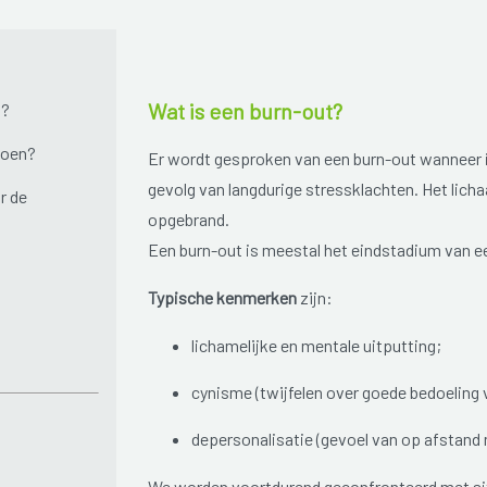
Wat is een burn-out?
n?
doen?
Er wordt gesproken van een burn-out wanneer i
gevolg van langdurige stressklachten. Het licha
r de
opgebrand.
Een burn-out is meestal het eindstadium van e
Typische kenmerken
zijn:
lichamelijke en mentale uitputting;
cynisme (twijfelen over goede bedoeling 
depersonalisatie (gevoel van op afstand n
We worden voortdurend geconfronteerd met situ