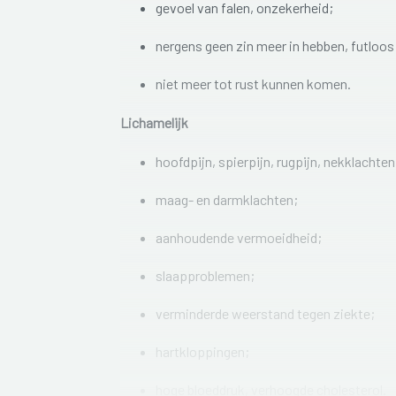
gevoel van falen, onzekerheid;
nergens geen zin meer in hebben, futloos
niet meer tot rust kunnen komen.
Lichamelijk
hoofdpijn, spierpijn, rugpijn, nekklachten
maag- en darmklachten;
aanhoudende vermoeidheid;
slaapproblemen;
verminderde weerstand tegen ziekte;
hartkloppingen;
hoge bloeddruk, verhoogde cholesterol.