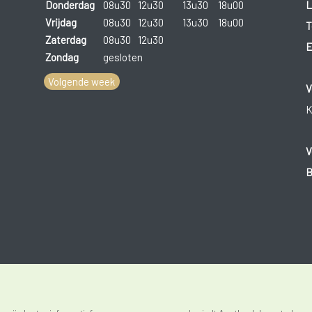
L
Donderdag
08u30
12u30
13u30
18u00
Vrijdag
08u30
12u30
13u30
18u00
T
Zaterdag
08u30
12u30
E
Zondag
gesloten
Volgende week
V
K
V
B