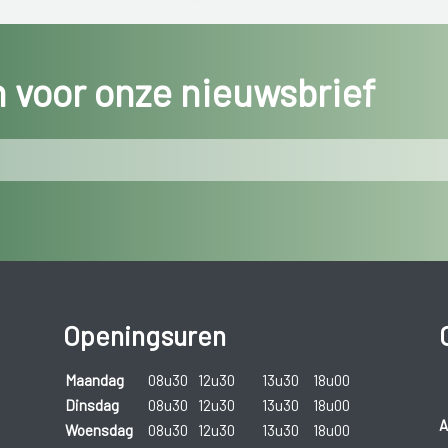
Gedrag
in voor onze nieuwsbrief
contact met anderen vermijden;
taken uitstellen, verantwoordelijkheden 
steeds meer fouten maken;
steeds meer roken of veel alcohol of dru
nood aan slaap- en kalmeermiddelen.
Openingsuren
Maandag
08u30
12u30
13u30
18u00
Dinsdag
08u30
12u30
13u30
18u00
A
Woensdag
08u30
12u30
13u30
18u00