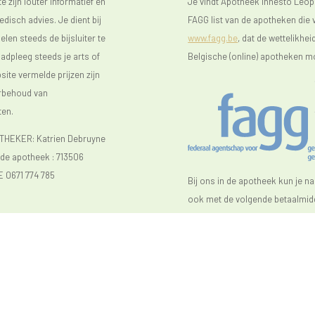
 zijn louter informatief en
Je vindt Apotheek Innesto Leop
isch advies. Je dient bij
FAGG list van de apotheken die v
len steeds de bijsluiter te
www.fagg.be
, dat de wettelikhei
raadpleeg steeds je arts of
Belgische (online) apotheken m
ite vermelde prijzen zijn
orbehoud van
ten.
EKER: Katrien Debruyne
e apotheek :
713506
E 0671 774 785
Bij ons in de apotheek kun je n
ook met de volgende betaalmidd