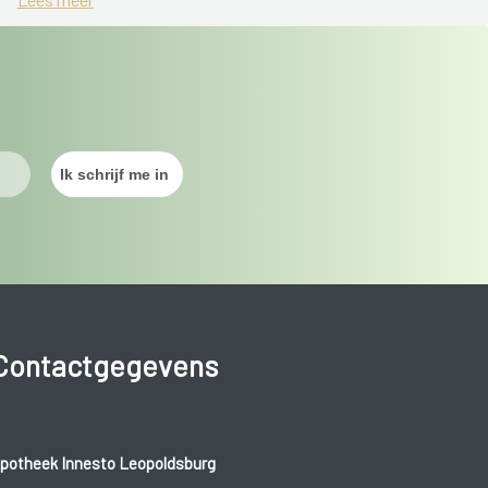
uit de weg gaan;
gs gebruiken;
Contactgegevens
potheek Innesto Leopoldsburg