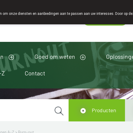
 om onze diensten en aanbiedingen aan te passen aan uw interesses. Door op deze w
Wachtdienst
esloten
en
Goed om weten
Oplossing
-Z
Contact
Producten
ngen A-Z
>
Burn-out