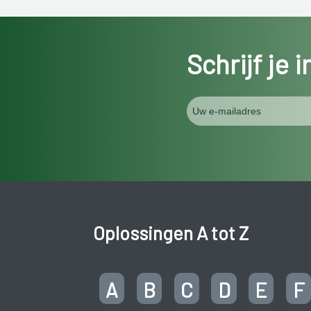
Schrijf je 
Oplossingen A tot Z
A
B
C
D
E
F