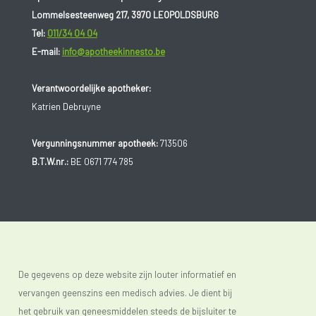
Lommelsesteenweg 217, 3970 LEOPOLDSBURG
Tel:
011/34 04 04
E-mail:
info@apotheekinnesto.be
Verantwoordelijke apotheker:
Katrien Debruyne
Vergunningsnummer apotheek:
713506
B.T.W.nr.:
BE 0671 774 785
De gegevens op deze website zijn louter informatief en
vervangen geenszins een medisch advies. Je dient bij
het gebruik van geneesmiddelen steeds de bijsluiter te