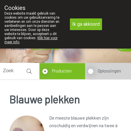
Cookies
Apotheek Innesto Leopoldsburg
Deze website maakt gebruik van
011/34 04 04
cookies om uw gebruikservaring te
verbeteren en om onze diensten en
Ik ga akkoord
aanbiedingen aan te passen aan
uw interesses. Door op deze
website te blijven, accepteert u dit
gebruik van cookies.
Klik hier voor
meer info
.
Vandaag
open tot 18u00
Producten
Oplossingen
Blauwe plekken
De meeste blauwe plekken zijn
onschuldig en verdwijnen na twee à