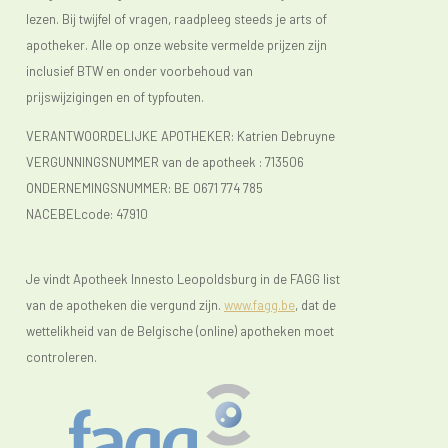
lezen. Bij twijfel of vragen, raadpleeg steeds je arts of
apotheker. Alle op onze website vermelde prijzen zijn
inclusief BTW en onder voorbehoud van
prijswijzigingen en of typfouten.
VERANTWOORDELIJKE APOTHEKER: Katrien Debruyne
VERGUNNINGSNUMMER van de apotheek :
713506
ONDERNEMINGSNUMMER:
BE 0671 774 785
NACEBELcode: 47910
Je vindt Apotheek Innesto Leopoldsburg in de FAGG list
van de apotheken die vergund zijn.
www.fagg.be
, dat de
wettelikheid van de Belgische (online) apotheken moet
controleren.