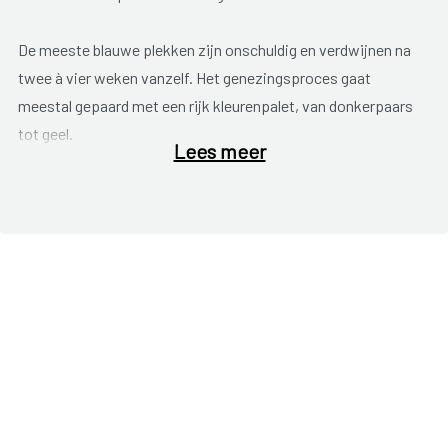
De meeste blauwe plekken zijn onschuldig en verdwijnen na
twee à vier weken vanzelf. Het genezingsproces gaat
meestal gepaard met een rijk kleurenpalet, van donkerpaars
tot geel.
Lees meer
Senioren zijn door de huidveroudering makkelijker “prooien”
voor blauwe plekken, vooral op voorarmen, handen, benen en
voeten.
Vrouwen zijn er gevoeliger voor dan mannen, met dijen, bips
en bovenarmen als kwetsbaarste zones.
Op de plaats van de botsing kan een hematoom ontstaan.
Die verdikking is meestal goedaardig (behalve op het hoofd),
en het gaat in geen geval om een bloedklonter. Vaak gebeurt
het dat grote blauwe plekken zich verplaatsen. Zo zal een