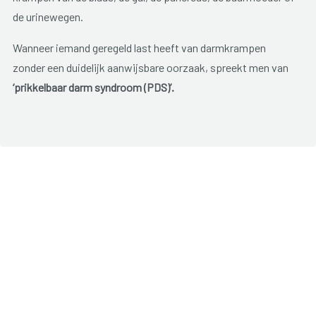
de urinewegen.
Wanneer iemand geregeld last heeft van darmkrampen
zonder een duidelijk aanwijsbare oorzaak, spreekt men van
‘prikkelbaar darm syndroom (PDS)’.
Naar schatting heeft 10 à 20 % van de volwassenen er last
van; vrouwen dubbel zoveel als mannen. Maar ook kinderen
bezoeken vaak omwille van die klacht de huisarts.
PDS staat eigenlijk voor een hele verzameling van klachten,
die heel sterk kunnen variëren.
De voornaamste symptomen zijn buikpijn en krampen,
winderigheid, opgeblazen gevoel en onregelmatige stoelgang
(diarree, constipatie of beiden afwisselend). Soms gaat het
eveneens gepaard met andere klachten zoals misselijkheid,