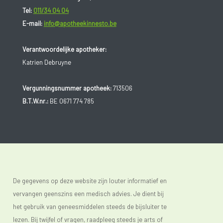
Tel:
011/34 04 04
E-mail:
info@apotheekinnesto.be
Verantwoordelijke apotheker:
Katrien Debruyne
Vergunningsnummer apotheek:
713506
B.T.W.nr.:
BE 0671 774 785
De gegevens op deze website zijn louter informatief en
vervangen geenszins een medisch advies. Je dient bij
het gebruik van geneesmiddelen steeds de bijsluiter te
lezen. Bij twijfel of vragen, raadpleeg steeds je arts of