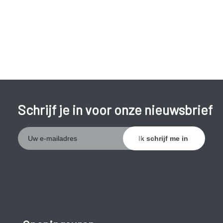
hoofdpijn, rugpijn, stress, angst, vermoeidheid of
slapeloosheid.
Het is meestal niet duidelijk wat nu juist aan de basis ligt van
de klachten. Maar wat vast staat is dat de darmen niet
functioneren zoals het hoort.
Kom meer te weten over prikkelbaar darm
syndroom (PDS)
Schrijf je in voor onze nieuwsbrief