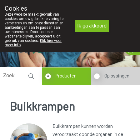
Cookies
Apotheek Innesto Leopoldsburg
Deze website maakt gebruik van
011/34 04 04
cookies om uw gebruikservaring te
verbeteren en om onze diensten en
Ik ga akkoord
aanbiedingen aan te passen aan
uw interesses. Door op deze
website te blijven, accepteert u dit
gebruik van cookies.
Klik hier voor
meer info
.
Vandaag
gesloten
Producten
Oplossingen
Buikkrampen
Buikkrampen kunnen worden
veroorzaakt door de organen in de