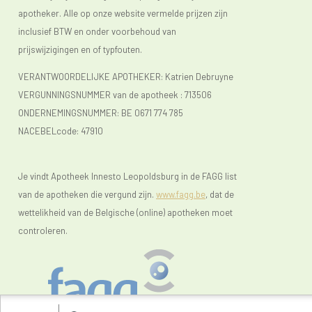
apotheker. Alle op onze website vermelde prijzen zijn
inclusief BTW en onder voorbehoud van
prijswijzigingen en of typfouten.
VERANTWOORDELIJKE APOTHEKER: Katrien Debruyne
VERGUNNINGSNUMMER van de apotheek :
713506
ONDERNEMINGSNUMMER:
BE 0671 774 785
NACEBELcode: 47910
Je vindt Apotheek Innesto Leopoldsburg in de FAGG list
van de apotheken die vergund zijn.
www.fagg.be
, dat de
wettelikheid van de Belgische (online) apotheken moet
controleren.