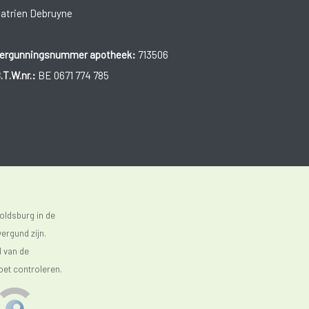
atrien Debruyne
ergunningsnummer apotheek:
713506
.T.W.nr.:
BE 0671 774 785
oldsburg in de
ergund zijn.
d van de
oet controleren.