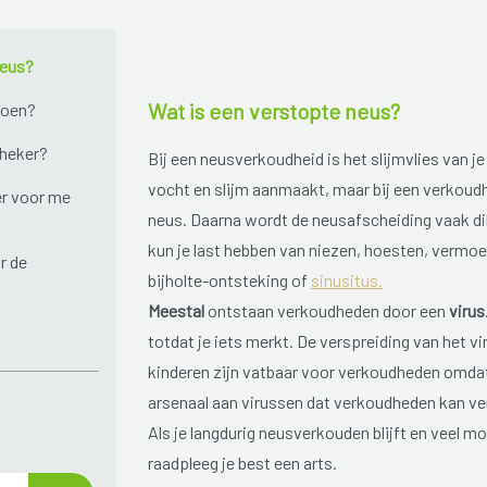
neus?
Wat is een verstopte neus?
doen?
theker?
Bij een neusverkoudheid is het slijmvlies van je
vocht en slijm aanmaakt, maar bij een verkoudh
r voor me
neus. Daarna wordt de neusafscheiding vaak dik
kun je last hebben van niezen, hoesten, vermoe
r de
bijholte-ontsteking of
sinusitus.
Meestal
ontstaan verkoudheden door een
virus
totdat je iets merkt. De verspreiding van het v
kinderen zijn vatbaar voor verkoudheden omda
arsenaal aan virussen dat verkoudheden kan v
Als je langdurig neusverkouden blijft en veel moe
raadpleeg je best een arts.