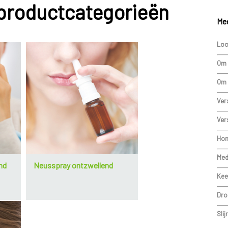
 productcategorieën
Mee
Loo
Om 
Om 
Ver
Ver
Hom
Med
nd
Neusspray ontzwellend
Kee
Dro
Sli