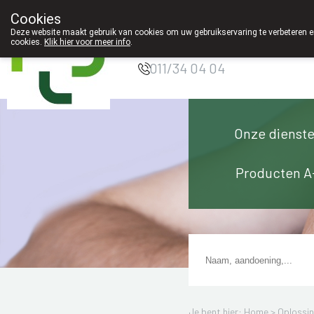
Cookies
Apotheek Innesto
Deze website maakt gebruik van cookies om uw gebruikservaring te verbeteren en
Leopoldsburg
cookies.
Klik hier voor meer info
.
011/34 04 04
Onze dienst
Producten A
Je bent hier: Home >
Oplossi