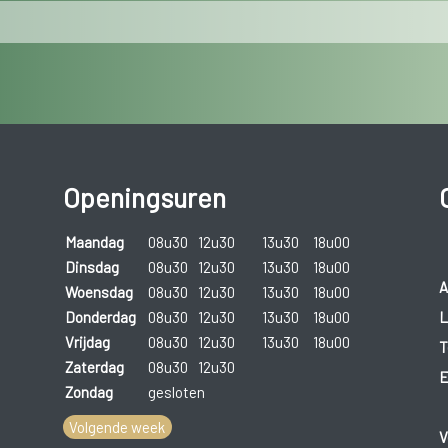
Openingsuren
Maandag
08u30
12u30
13u30
18u00
Dinsdag
08u30
12u30
13u30
18u00
A
Woensdag
08u30
12u30
13u30
18u00
L
Donderdag
08u30
12u30
13u30
18u00
Vrijdag
08u30
12u30
13u30
18u00
T
Zaterdag
08u30
12u30
E
Zondag
gesloten
Volgende week
V