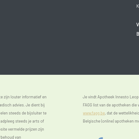
K
V
B
 zijn louter informatief en
Je vindt Apotheek Innesto Leop
isch advies. Je dient bij
FAGG list van de apotheken die v
len steeds de bijsluiter te
www.fagg.be
, dat de wettelikhei
raadpleeg steeds je arts of
Belgische (online) apotheken m
ite vermelde prijzen zijn
orbehoud van