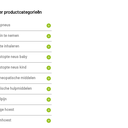
r productcategorieën
pneus
in te nemen
te inhaleren
stopte neus baby
stopte neus kind
eopatische middelen
ische hulpmiddelen
lpijn
ge hoest
jmhoest