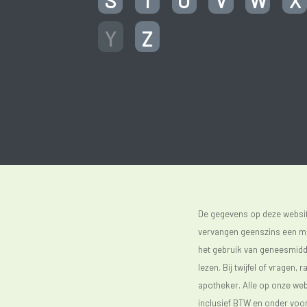
S
T
U
V
W
X
Y
Z
De gegevens op deze website
vervangen geenszins een med
het gebruik van geneesmidde
lezen. Bij twijfel of vragen, 
apotheker. Alle op onze webs
inclusief BTW en onder vo