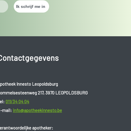
Contactgegevens
potheek Innesto Leopoldsburg
ommelsesteenweg 217, 3970 LEOPOLDSBURG
el:
011/34 04 04
-mail:
info@apotheekinnesto.be
erantwoordelijke apotheker: