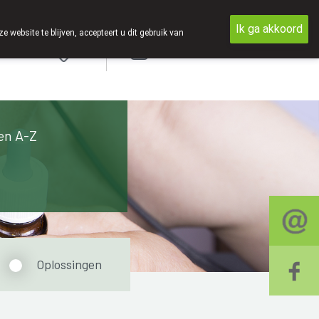
Ik ga akkoord
ebsite te blijven, accepteert u dit gebruik van
Aanmelden
en A-Z
Oplossingen