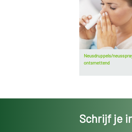
Neusdruppels/neusspra
ontsmettend
Schrijf je 