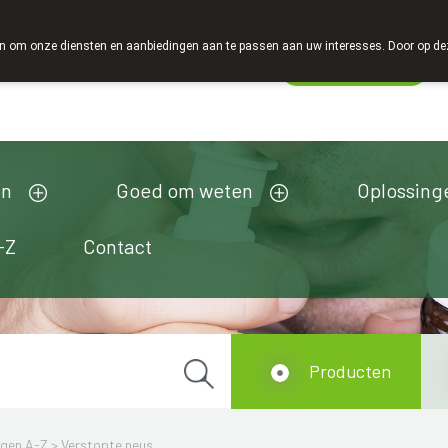
 om onze diensten en aanbiedingen aan te passen aan uw interesses. Door op deze w
Wachtdienst
Vandaag
open tot 18u00
en
Goed om weten
Oplossing
-Z
Contact
Producten
ngen A-Z
>
Verstopte neus