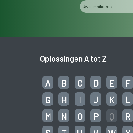
Oplossingen A tot Z
A
B
C
D
E
F
G
H
I
J
K
L
M
N
O
P
Q
R