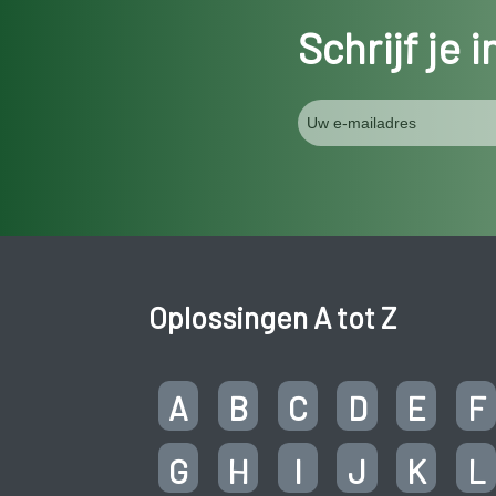
Schrijf je 
Oplossingen A tot Z
A
B
C
D
E
F
G
H
I
J
K
L