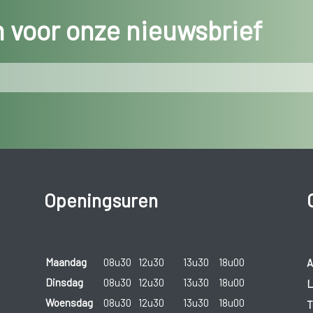
in voor onze nieuwsbrief
Openingsuren
Maandag
08u30
12u30
13u30
18u00
A
Dinsdag
08u30
12u30
13u30
18u00
L
Woensdag
08u30
12u30
13u30
18u00
T