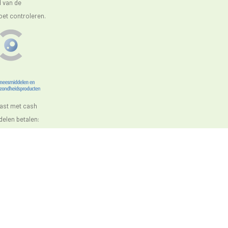
d van de
oet controleren.
aast met cash
elen betalen: