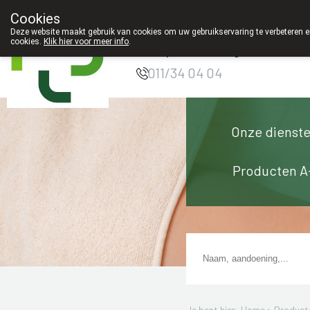
Cookies
Apotheek Innesto
Deze website maakt gebruik van cookies om uw gebruikservaring te verbeteren en
cookies.
Klik hier voor meer info
.
Leopoldsburg
011/34 04 04
Onze dienst
Producten A
Je bent hier: Home >
Product