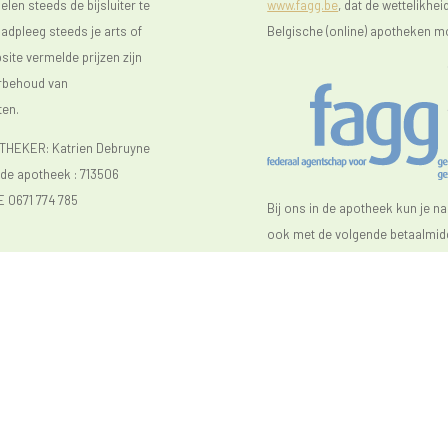
len steeds de bijsluiter te
www.fagg.be
, dat de wettelikhei
raadpleeg steeds je arts of
Belgische (online) apotheken m
ite vermelde prijzen zijn
orbehoud van
ten.
EKER: Katrien Debruyne
e apotheek :
713506
E 0671 774 785
Bij ons in de apotheek kun je n
ook met de volgende betaalmidd