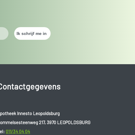
Contactgegevens
potheek Innesto Leopoldsburg
ommelsesteenweg 217, 3970 LEOPOLDSBURG
el:
011/34 04 04