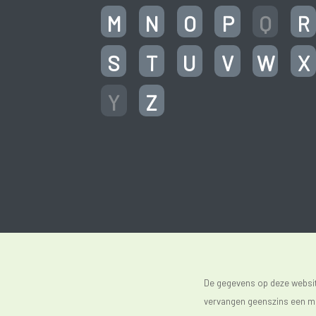
M
N
O
P
Q
R
S
T
U
V
W
X
Y
Z
De gegevens op deze website
vervangen geenszins een med