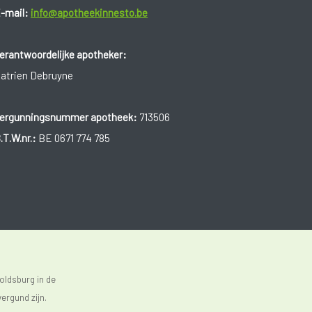
-mail:
info@apotheekinnesto.be
erantwoordelijke apotheker:
atrien Debruyne
ergunningsnummer apotheek:
713506
.T.W.nr.:
BE 0671 774 785
oldsburg in de
ergund zijn.