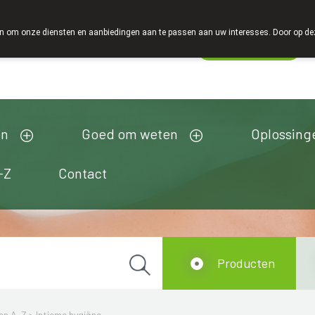
 om onze diensten en aanbiedingen aan te passen aan uw interesses. Door op deze w
Wachtdienst
Vandaag
gesloten
en
Goed om weten
Oplossing
-Z
Contact
Producten
en A-Z
>
Intieme hygiëne