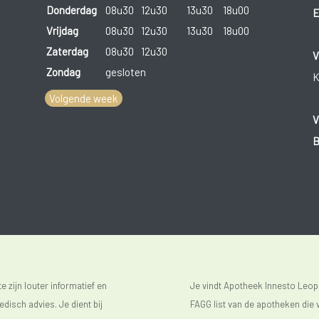
Donderdag
08u30
12u30
13u30
18u00
E
Vrijdag
08u30
12u30
13u30
18u00
Zaterdag
08u30
12u30
V
Zondag
gesloten
K
Volgende week
V
B
 zijn louter informatief en
Je vindt Apotheek Innesto Leop
isch advies. Je dient bij
FAGG list van de apotheken die v