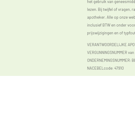
het gebruik van geneesmidde
lezen. Bij twijfel of vragen, 
apotheker. Alle op onze webs
inclusief BTW en onder vo
prijswijzigingen en of typfou
VERANTWOORDELIJKE APOTH
VERGUNNINGSNUMMER van d
ONDERNEMINGSNUMMER:
B
NACEBELcode: 47910