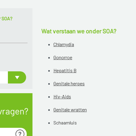
r SOA?
Wat verstaan we onder SOA?
Chlamydia
Gonorroe
Hepatitis B
Genitale herpes
Hiv-Aids
vragen?
Genitale wratten
Schaamluis
Schurft