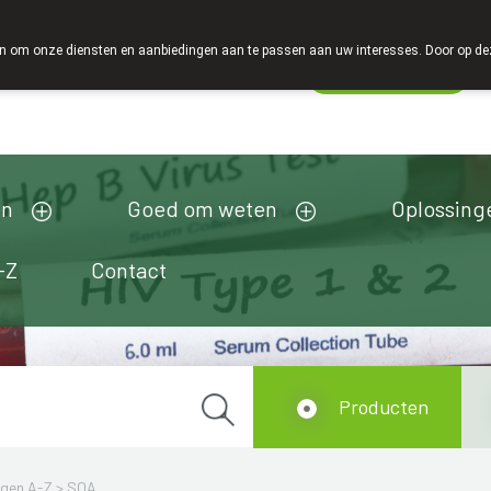
 om onze diensten en aanbiedingen aan te passen aan uw interesses. Door op deze w
Wachtdienst
Vandaag
Nu
gesloten
en
Goed om weten
Oplossing
-Z
Contact
Producten
ngen A-Z
>
SOA