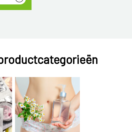
Syfillis
 productcategorieën