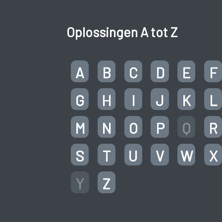
Oplossingen A tot Z
A
B
C
D
E
F
G
H
I
J
K
L
M
N
O
P
Q
R
S
T
U
V
W
X
Y
Z