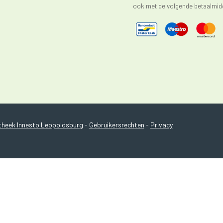
ook met de volgende betaalmidd
heek Innesto Leopoldsburg
-
Gebruikersrechten
-
Privacy