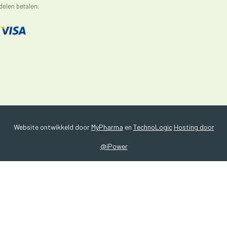
elen betalen:
Website ontwikkeld door
MyPharma
en
TechnoLogic
Hosting door
@iPower