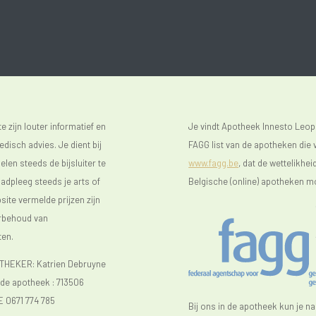
 zijn louter informatief en
Je vindt Apotheek Innesto Leop
isch advies. Je dient bij
FAGG list van de apotheken die v
len steeds de bijsluiter te
www.fagg.be
, dat de wettelikhei
raadpleeg steeds je arts of
Belgische (online) apotheken m
ite vermelde prijzen zijn
orbehoud van
ten.
EKER: Katrien Debruyne
e apotheek :
713506
E 0671 774 785
Bij ons in de apotheek kun je n