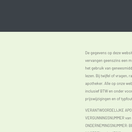
De gegevens op deze website
vervangen geenszins een med
het gebruik van geneesmidde
lezen. Bij twijfel of vragen, 
apotheker. Alle op onze webs
inclusief BTW en onder vo
prijswijzigingen en of typfou
VERANTWOORDELIJKE APOTH
VERGUNNINGSNUMMER van d
ONDERNEMINGSNUMMER:
B