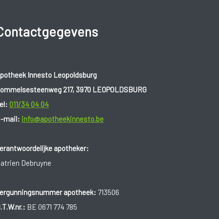
Contactgegevens
potheek Innesto Leopoldsburg
ommelsesteenweg 217, 3970 LEOPOLDSBURG
el:
011/34 04 04
-mail:
info@apotheekinnesto.be
erantwoordelijke apotheker:
atrien Debruyne
ergunningsnummer apotheek:
713506
.T.W.nr.:
BE 0671 774 785