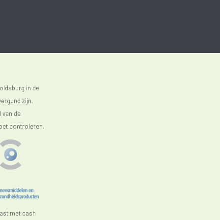
oldsburg in de
ergund zijn.
d van de
oet controleren.
aast met cash