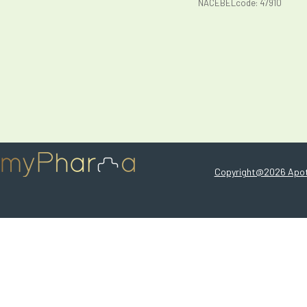
NACEBELcode: 47910
Copyright@2026 Apot