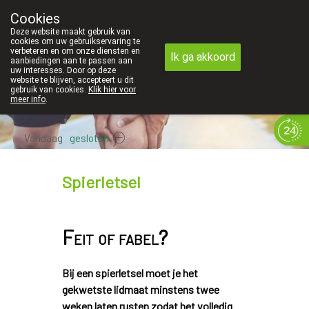
Cookies
Apotheek Innesto Leopoldsburg
Deze website maakt gebruik van
011/34 04 04
cookies om uw gebruikservaring te
verbeteren en om onze diensten en
Ik ga akkoord
aanbiedingen aan te passen aan
uw interesses. Door op deze
website te blijven, accepteert u dit
gebruik van cookies.
Klik hier voor
meer info
.
Vandaag
gesloten
Spierletsel
Feit of fabel?
Bij een spierletsel moet je het
gekwetste lidmaat minstens twee
weken laten rusten zodat het volledig