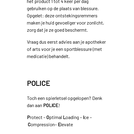
het product 1 tot 4 keer per dag
gebruiken op de plaats van blessure.
Opgelet: deze ontstekingsremmers
maken je huid gevoeliger voor zonlicht,
zorg dat je ze goed beschermt.
Vraag dus eerst advies aan je apotheker
of arts voor je een sportblessure (met
medicatie) behandelt.
POLICE
Toch een spierletsel opgelopen? Denk
dan aan
POLICE
!
P
rotect –
O
ptimal
L
oading –
I
ce –
C
ompression–
E
levate