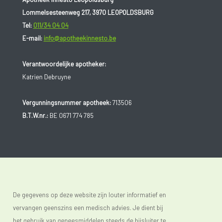
Lommelsesteenweg 217, 3970 LEOPOLDSBURG
Tel:
011/34 04 04
E-mail:
info@apotheekinnesto.be
Verantwoordelijke apotheker:
Katrien Debruyne
Vergunningsnummer apotheek:
713506
B.T.W.nr.:
BE 0671 774 785
De gegevens op deze website zijn louter informatief en
vervangen geenszins een medisch advies. Je dient bij
het gebruik van geneesmiddelen steeds de bijsluiter te