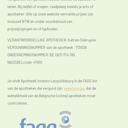
lezen. Bij twijfel of vragen, raadpleeg steeds je arts of
apotheker. Alle op onze website vermelde prijzen zijn
inclusief BTW en onder voorbehoud van
prijswijzigingen en of typfouten.
VERANTWOORDELIJKE APOTHEKER: Katrien Debruyne
VERGUNNINGSNUMMER van de apotheek :
713506
ONDERNEMINGSNUMMER:
BE 0671 774 785
NACEBELcode: 47910
Je vindt Apotheek Innesto Leopoldsburg in de FAGG list
van de apotheken die vergund zijn.
www.fagg.be
, dat de
wettelikheid van de Belgische (online) apotheken moet
controleren.