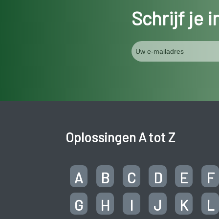
Schrijf je 
Oplossingen A tot Z
A
B
C
D
E
F
G
H
I
J
K
L