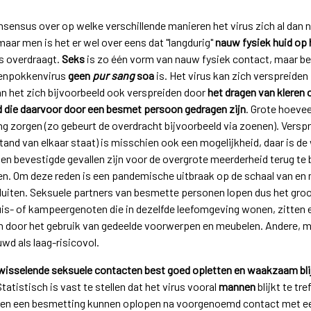
ensus over op welke verschillende manieren het virus zich al dan 
 maar men is het er wel over eens dat "langdurig"
nauw fysiek huid op 
s overdraagt.
Seks
is zo één vorm van nauw fysiek contact, maar be
penpokkenvirus
geen
pur sang
soa
is. Het virus kan zich verspreiden
kan het zich bijvoorbeeld ook verspreiden door
het dragen van kleren o
d die daarvoor door een besmet persoon gedragen zijn
. Grote hoeve
 zorgen (zo gebeurt de overdracht bijvoorbeeld via zoenen). Verspre
and van elkaar staat) is misschien ook een mogelijkheid, daar is de
 en bevestigde gevallen zijn voor de overgrote meerderheid terug te
en. Om deze reden is een pandemische uitbraak op de schaal van en 
 sluiten. Seksuele partners van besmette personen lopen dus het gro
is- of kampeergenoten die in dezelfde leefomgeving wonen, zitten 
door het gebruik van gedeelde voorwerpen en meubelen. Andere, mi
d als laag-risicovol.
wisselende seksuele contacten best goed opletten en waakzaam bli
tatistisch is vast te stellen dat het virus vooral
mannen
blijkt te tre
reen een besmetting kunnen oplopen na voorgenoemd contact met 