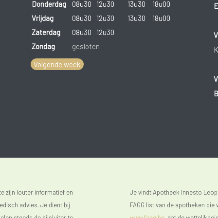
Donderdag
08u30
12u30
13u30
18u00
E
Vrijdag
08u30
12u30
13u30
18u00
Zaterdag
08u30
12u30
V
Zondag
gesloten
K
Volgende week
V
B
 zijn louter informatief en
Je vindt Apotheek Innesto Leop
isch advies. Je dient bij
FAGG list van de apotheken die v
len steeds de bijsluiter te
www.fagg.be
, dat de wettelikhei