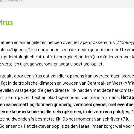
irus
 het één en ander gelezen hebben over het apenpokkenvirus (
Monkey
ak na/tijdens (?) de coronacrisis via de media geconfronteerd te w
de epidemiologische situatie is compleet anders (en minder zorgwe
 vertellen u graag waarom, en waar u best wel op let.
aakt door een virus dat van dier op mens kan overgedragen worde
 ligt in de tropische klimaten en wouden van Centraal- en West-Afri
gevallen vastgelegd die geen directe link hadden met deze herkomst
n in Europa zelf hebben plaatsgevonden, van mens op mens.
Het ap
ken na besmetting door een grieperig, vermoeid gevoel, met eventuee
en de kenmerkende huidletsels opkomen, in de vorm van puistjes, "b
 huidwonden is besmettelijk. Op het moment van schrijven (7 juli, '22
Sciensano). Het ziekteverloop is zelden fataal, maar zorgt wel voor v