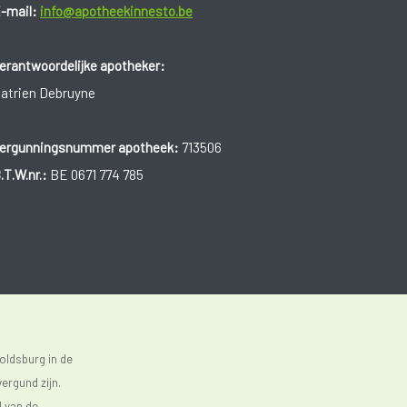
-mail:
info@apotheekinnesto.be
erantwoordelijke apotheker:
atrien Debruyne
ergunningsnummer apotheek:
713506
.T.W.nr.:
BE 0671 774 785
oldsburg in de
ergund zijn.
d van de