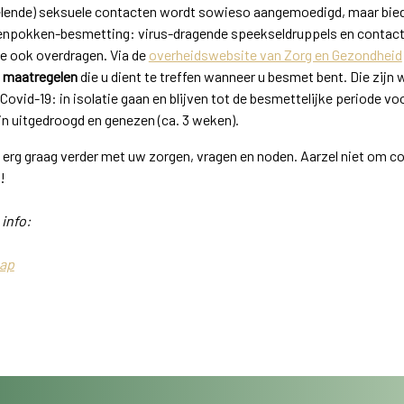
lende) seksuele contacten wordt sowieso aangemoedigd, maar bied
enpokken-besmetting: virus-dragende speekseldruppels en contac
te ook overdragen. Via de
overheidswebsite van Zorg en Gezondheid
e
maatregelen
die u dient te treffen wanneer u besmet bent. Die zijn 
ovid-19: in isolatie gaan en blijven tot de besmettelijke periode voor
jn uitgedroogd en genezen (ca. 3 weken).
 erg graag verder met uw zorgen, vragen en noden. Aarzel niet om c
t!
info:
ap