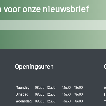
in voor onze nieuwsbrief
Openingsuren
Maandag
08u30
12u30
13u30
18u00
A
Dinsdag
08u30
12u30
13u30
18u00
L
Woensdag
08u30
12u30
13u30
18u00
T