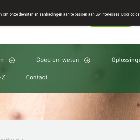
 om onze diensten en aanbiedingen aan te passen aan uw interesses. Door op deze w
Wachtdienst
Vandaag
open tot 18u00
en
Goed om weten
Oplossing
-Z
Contact
npokkenvirus