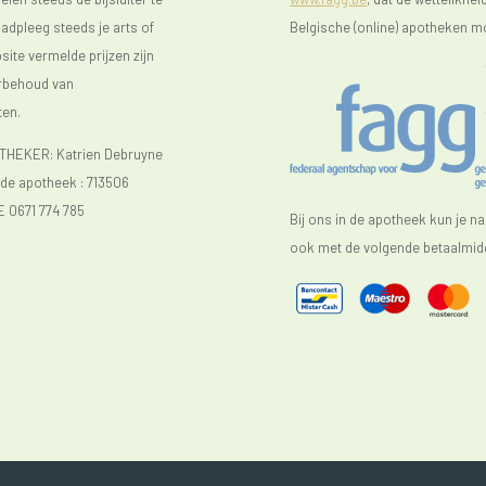
raadpleeg steeds je arts of
Belgische (online) apotheken m
ite vermelde prijzen zijn
orbehoud van
ten.
EKER: Katrien Debruyne
e apotheek :
713506
E 0671 774 785
Bij ons in de apotheek kun je n
ook met de volgende betaalmidd