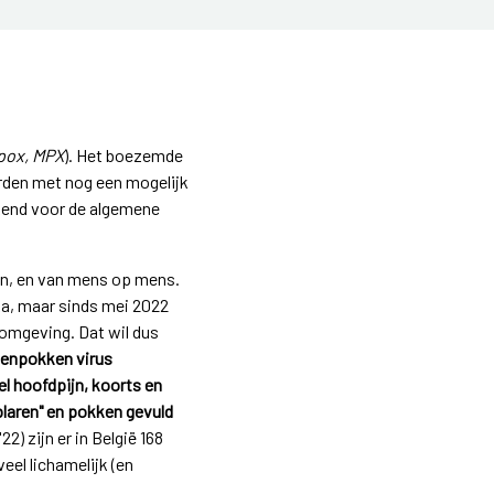
pox, MPX
). Het boezemde
orden met nog een mogelijk
kkend voor de algemene
n, en van mens op mens.
ka, maar sinds mei 2022
-omgeving. Dat wil dus
enpokken virus
l hoofdpijn, koorts en
laren" en pokken gevuld
) zijn er in België 168
eel lichamelijk (en