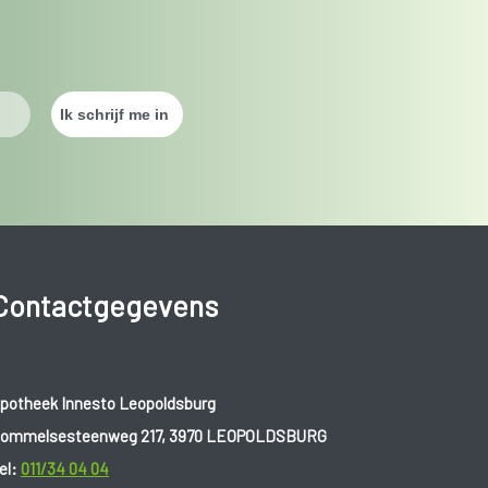
Contactgegevens
potheek Innesto Leopoldsburg
ommelsesteenweg 217, 3970 LEOPOLDSBURG
el:
011/34 04 04