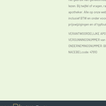
lezen. Bij twijfel of vragen, 
apotheker. Alle op onze webs
inclusief BTW en onder vo
prijswijzigingen en of typfou
VERANTWOORDELIJKE APOTH
VERGUNNINGSNUMMER van d
ONDERNEMINGSNUMMER:
B
NACEBELcode: 47910