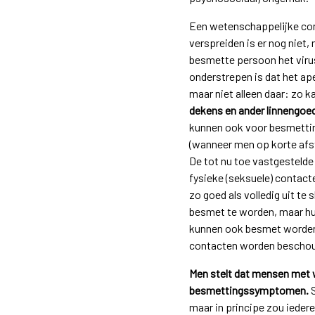
Een wetenschappelijke cons
verspreiden is er nog niet,
besmette persoon het viru
onderstrepen is dat het a
maar niet alleen daar: zo 
dekens en ander linnengoe
kunnen ook voor besmetting
(wanneer men op korte afst
De tot nu toe vastgestelde
fysieke (seksuele) contact
zo goed als volledig uit te
besmet te worden, maar hu
kunnen ook besmet worden 
contacten worden beschouw
Men stelt dat mensen met 
besmettingssymptomen.
S
maar in principe zou iede