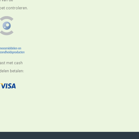
oet controleren.
aast met cash
elen betalen: