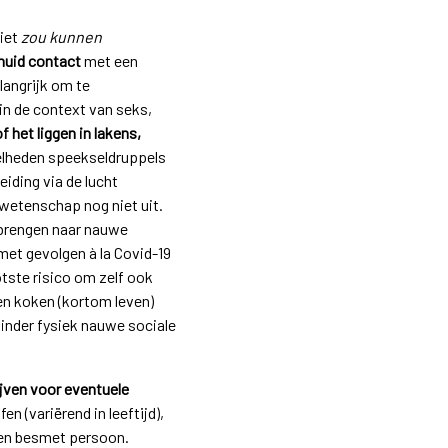
niet
zou kunnen
huid contact
met een
langrijk om te
 in de context van seks,
f het liggen in lakens,
elheden speekseldruppels
iding via de lucht
 wetenschap nog niet uit.
 brengen naar nauwe
met gevolgen à la Covid-19
otste risico om zelf ook
en koken (kortom leven)
nder fysiek nauwe sociale
jven voor eventuele
ffen (variërend in leeftijd),
een besmet persoon.