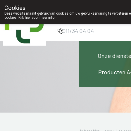
Cookies
Apotheek Innesto
Deze website maakt gebruik van cookies om uw gebruikservaring te verbeteren en
cookies.
Klik hier voor meer info
.
Leopoldsburg
011/34 04 04
Onze dienst
Producten A
Je bent hier: Home >
Het ape