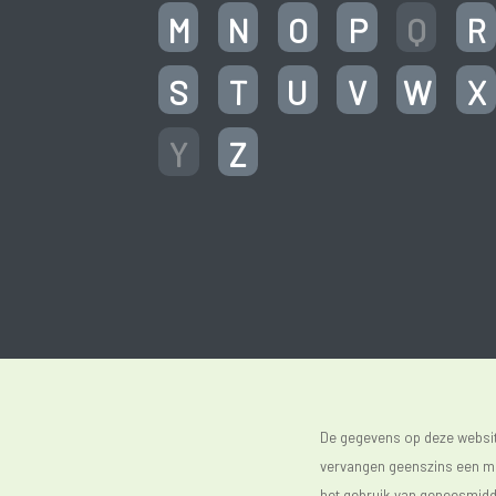
M
N
O
P
Q
R
S
T
U
V
W
X
Y
Z
De gegevens op deze website
vervangen geenszins een med
het gebruik van geneesmidde