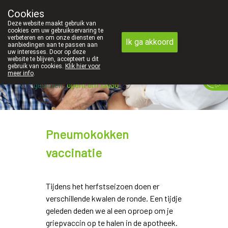
Cookies
Apotheek Innesto Leopoldsburg
Deze website maakt gebruik van
011/34 04 04
cookies om uw gebruikservaring te
verbeteren en om onze diensten en
Ik ga akkoord
aanbiedingen aan te passen aan
uw interesses. Door op deze
website te blijven, accepteert u dit
gebruik van cookies.
Klik hier voor
meer info
.
Nu
gesloten
opent om 13u30
Pneumokokken
vaccinatie
Tijdens het herfstseizoen doen er
verschillende kwalen de ronde. Een tijdje
geleden deden we al een oproep om je
griepvaccin op te halen in de apotheek.