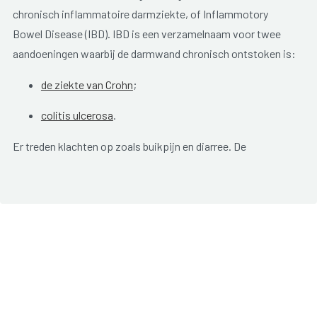
chronisch inflammatoire darmziekte, of Inflammotory
Bowel Disease (IBD). IBD is een verzamelnaam voor twee
aandoeningen waarbij de darmwand chronisch ontstoken is:
de ziekte van Crohn
;
colitis ulcerosa
.
Er treden klachten op zoals buikpijn en diarree. De
ontsteking is niet altijd actief. Periodes van opstoot (acute
fase) wisselen af met rustige perioden (chronische fase)
waarin er weinig tot geen klachten zijn. De ernst en duur van
klachten kan erg wisselend zijn, zodat het verloop van de
aandoening nauwelijks te voorspellen valt.
De eerste klachten treden meestal op tussen het vijftiende
en dertigste levensjaar.