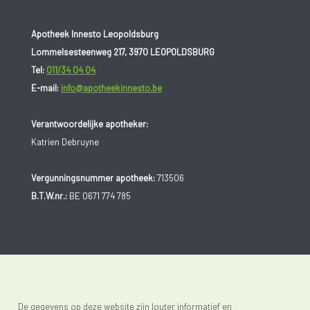
Apotheek Innesto Leopoldsburg
Lommelsesteenweg 217, 3970 LEOPOLDSBURG
Tel:
011/34 04 04
E-mail:
info@apotheekinnesto.be
Verantwoordelijke apotheker:
Katrien Debruyne
Vergunningsnummer apotheek:
713506
B.T.W.nr.:
BE 0671 774 785
De gegevens op deze website zijn louter informatief en