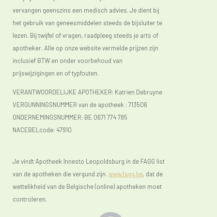
vervangen geenszins een medisch advies. Je dient bij
het gebruik van geneesmiddelen steeds de bijsluiter te
lezen. Bij twijfel of vragen, raadpleeg steeds je arts of
apotheker. Alle op onze website vermelde prijzen zijn
inclusief BTW en onder voorbehoud van
prijswijzigingen en of typfouten.
VERANTWOORDELIJKE APOTHEKER: Katrien Debruyne
VERGUNNINGSNUMMER van de apotheek :
713506
ONDERNEMINGSNUMMER:
BE 0671 774 785
NACEBELcode: 47910
Je vindt Apotheek Innesto Leopoldsburg in de FAGG list
van de apotheken die vergund zijn.
www.fagg.be
, dat de
wettelikheid van de Belgische (online) apotheken moet
controleren.