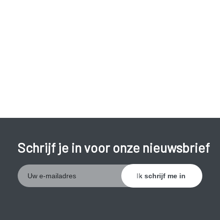
Bij ernstige klachten of wanneer de behandeling niet
aanslaat, kan een chirurgische ingreep noodzakelijk zijn
waarbij een deel van de dunne of dikke darm of de hele dikke
darm verwijderd wordt. Een operatie kan ook noodzakelijk
zijn om complicaties zoals fistels te behandelen. Soms
wordt er een ileostoma of colostoma aangelegd. Een stoma
is een kunstmatige uitgang voor de stoelgang. De stoelgang
wordt dan opgevangen in een zakje. Een stoma kan ook
tijdelijk aangelegd worden om de darm tot rust te laten
komen.
Schrijf je in voor onze nieuwsbrief