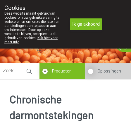
Cookies
Apotheek Innesto Leopoldsburg
Deze website maakt gebruik van
011/34 04 04
cookies om uw gebruikservaring te
verbeteren en om onze diensten en
Ik ga akkoord
aanbiedingen aan te passen aan
uw interesses. Door op deze
website te blijven, accepteert u dit
gebruik van cookies.
Klik hier voor
Vandaag
Nu
gesloten
meer info
.
Producten
Oplossingen
Chronische
darmontstekingen