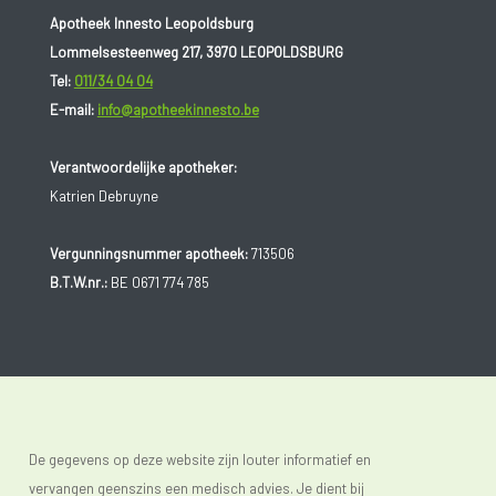
Apotheek Innesto Leopoldsburg
Lommelsesteenweg 217, 3970 LEOPOLDSBURG
Tel:
011/34 04 04
E-mail:
info@apotheekinnesto.be
Verantwoordelijke apotheker:
Katrien Debruyne
Vergunningsnummer apotheek:
713506
B.T.W.nr.:
BE 0671 774 785
De gegevens op deze website zijn louter informatief en
vervangen geenszins een medisch advies. Je dient bij