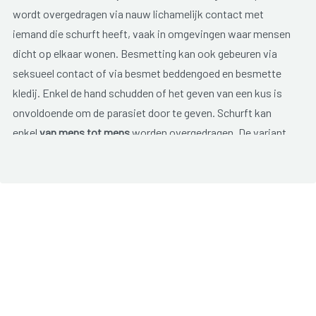
wordt overgedragen via nauw lichamelijk contact met
iemand die schurft heeft, vaak in omgevingen waar mensen
dicht op elkaar wonen. Besmetting kan ook gebeuren via
seksueel contact of via besmet beddengoed en besmette
kledij. Enkel de hand schudden of het geven van een kus is
onvoldoende om de parasiet door te geven. Schurft kan
enkel
van mens tot mens
worden overgedragen. De variant
van schurftmijten die bij dieren voorkomt, kan zich niet bij
mensen voortplanten.
Schurft komt vaker voor bij mensen die zich niet goed
verzorgen maar wordt ook gezien bij mensen die heel
hygiënisch zijn.