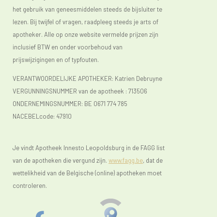
het gebruik van geneesmiddelen steeds de bijsluiter te
lezen. Bij twijfel of vragen, raadpleeg steeds je arts of
apotheker. Alle op onze website vermelde prijzen zijn
inclusief BTW en onder voorbehoud van
prijswijzigingen en of typfouten.
VERANTWOORDELIJKE APOTHEKER: Katrien Debruyne
VERGUNNINGSNUMMER van de apotheek :
713506
ONDERNEMINGSNUMMER:
BE 0671 774 785
NACEBELcode: 47910
Je vindt Apotheek Innesto Leopoldsburg in de FAGG list
van de apotheken die vergund zijn.
www.fagg.be
, dat de
wettelikheid van de Belgische (online) apotheken moet
controleren.