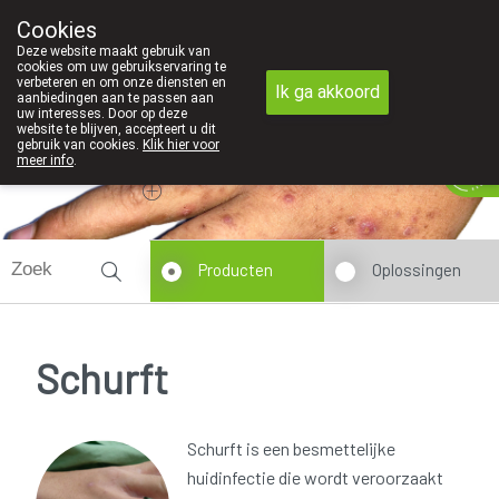
Cookies
Apotheek Innesto Leopoldsburg
Deze website maakt gebruik van
011/34 04 04
cookies om uw gebruikservaring te
verbeteren en om onze diensten en
Ik ga akkoord
aanbiedingen aan te passen aan
uw interesses. Door op deze
website te blijven, accepteert u dit
gebruik van cookies.
Klik hier voor
Vandaag
Nu
gesloten
meer info
.
Producten
Oplossingen
Schurft
Schurft is een besmettelijke
huidinfectie die wordt veroorzaakt