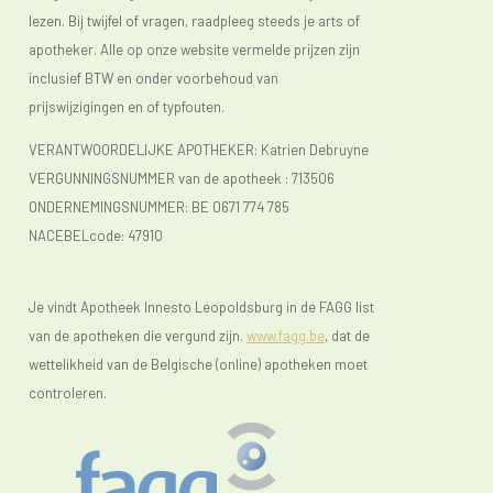
lezen. Bij twijfel of vragen, raadpleeg steeds je arts of
apotheker. Alle op onze website vermelde prijzen zijn
inclusief BTW en onder voorbehoud van
prijswijzigingen en of typfouten.
VERANTWOORDELIJKE APOTHEKER: Katrien Debruyne
VERGUNNINGSNUMMER van de apotheek :
713506
ONDERNEMINGSNUMMER:
BE 0671 774 785
NACEBELcode: 47910
Je vindt Apotheek Innesto Leopoldsburg in de FAGG list
van de apotheken die vergund zijn.
www.fagg.be
, dat de
wettelikheid van de Belgische (online) apotheken moet
controleren.