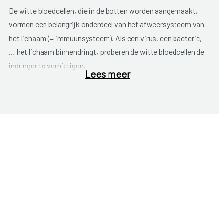
De witte bloedcellen, die in de botten worden aangemaakt,
vormen een belangrijk onderdeel van het afweersysteem van
het lichaam (= immuunsysteem). Als een virus, een bacterie,
… het lichaam binnendringt, proberen de witte bloedcellen de
indringer te vernietigen.
Lees meer
Aids
(acquired immune deficiency syndrome) wordt
veroorzaakt door een infectie met het HIV-virus. Het HIV-
virus hecht zich aan het oppervlak van bepaalde witte
bloedcellen (T-cellen). Hierdoor kunnen deze witte
bloedcellen zich niet meer voortplanten. Hoe meer gezonde
witte bloedcellen met HIV worden geïnfecteerd, hoe meer de
werking van het immuunsysteem verminderd. Hierdoor zijn
de witte bloedcellen niet meer in staat nieuwe infecties te
bestrijden. Het gevolg kan zijn dat ernstige ziekten vrij spel
krijgen. Bovendien zijn er veel ziekten waarvoor HIV-