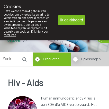
Cookies
Apotheek Innesto Leopoldsburg
Deze website maakt gebruik van
011/34 04 04
cookies om uw gebruikservaring te
verbeteren en om onze diensten en
Ik ga akkoord
aanbiedingen aan te passen aan
uw interesses. Door op deze
website te blijven, accepteert u dit
gebruik van cookies.
Klik hier voor
meer info
.
gesloten
Producten
Oplossingen
Hiv - Aids
Human immunodeficiency virus is
een SOA die AIDS veroorzaakt. Het