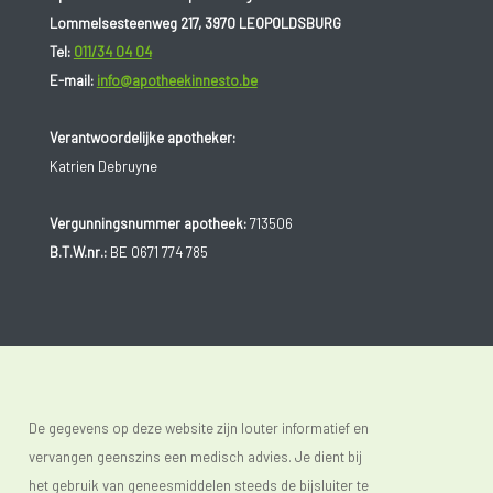
persoon tot persoon.
Lommelsesteenweg 217, 3970 LEOPOLDSBURG
Tel:
011/34 04 04
E-mail:
info@apotheekinnesto.be
Verantwoordelijke apotheker:
Katrien Debruyne
Vergunningsnummer apotheek:
713506
B.T.W.nr.:
BE 0671 774 785
De gegevens op deze website zijn louter informatief en
vervangen geenszins een medisch advies. Je dient bij
het gebruik van geneesmiddelen steeds de bijsluiter te