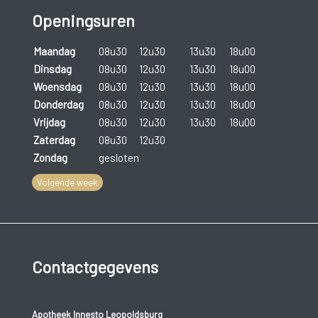
Er bestaat
geen behandeling
om het virus uit het lichaam te
Openingsuren
laten verdwijnen. Met bepaalde geneesmiddelen kan een
uitbreiding van een aanval wel voorkomen worden en kan de
Maandag
08u30
12u30
13u30
18u00
duur van de aanval verkort worden. Voor meer informatie
Dinsdag
08u30
12u30
13u30
18u00
raadpleeg je best je arts.
Woensdag
08u30
12u30
13u30
18u00
Donderdag
08u30
12u30
13u30
18u00
Vrijdag
08u30
12u30
13u30
18u00
Zaterdag
08u30
12u30
Zondag
gesloten
Volgende week
Contactgegevens
Apotheek Innesto Leopoldsburg