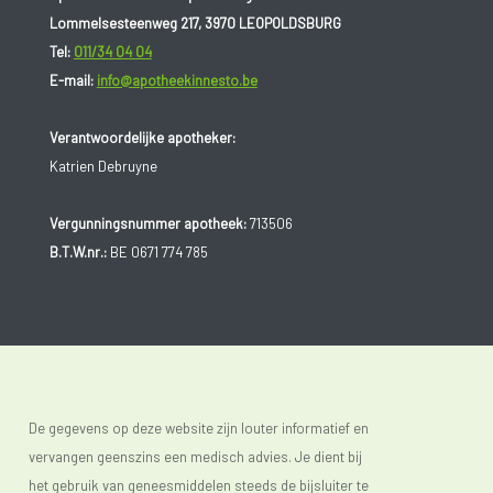
Lommelsesteenweg 217, 3970 LEOPOLDSBURG
Tel:
011/34 04 04
E-mail:
info@apotheekinnesto.be
Verantwoordelijke apotheker:
Katrien Debruyne
Vergunningsnummer apotheek:
713506
B.T.W.nr.:
BE 0671 774 785
De gegevens op deze website zijn louter informatief en
vervangen geenszins een medisch advies. Je dient bij
het gebruik van geneesmiddelen steeds de bijsluiter te