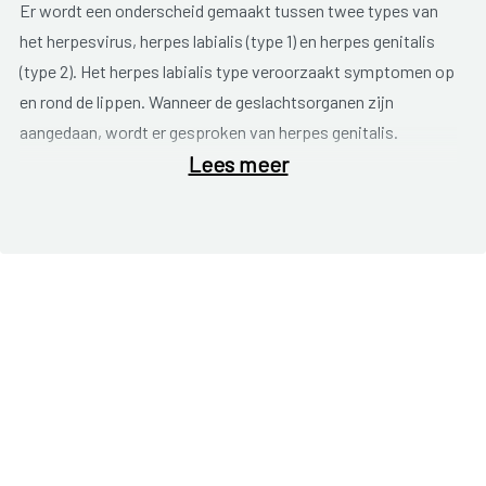
Er wordt een onderscheid gemaakt tussen twee types van
het herpesvirus, herpes labialis (type 1) en herpes genitalis
(type 2). Het herpes labialis type veroorzaakt symptomen op
en rond de lippen. Wanneer de geslachtsorganen zijn
aangedaan, wordt er gesproken van herpes genitalis.
Lees meer
Na besmetting met het herpes genitalis virus duurt het
enkele dagen voor de eerste symptomen optreden. Een
eerste teken is een
prikkelend en tintelend gevoel
. De huid
wordt rood en er vormen zich
pijnlijke blaasjes
op de
schaamlippen, de vagina, de baarmoedermond, de penis en
in of rond de anus. Na enkele dagen springt zo een blaasje
open en droogt het uiteindelijk op.
Typische klachten
zijn:
pijn bij het plassen;