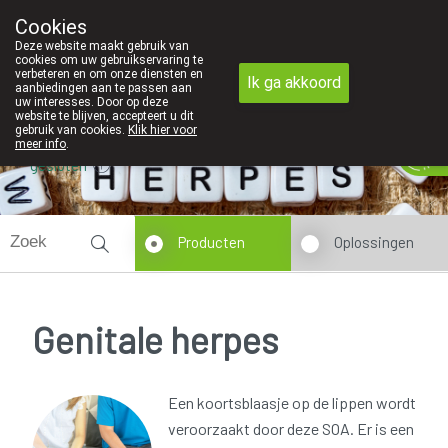
Cookies
Apotheek Innesto Leopoldsburg
Deze website maakt gebruik van
011/34 04 04
cookies om uw gebruikservaring te
verbeteren en om onze diensten en
Ik ga akkoord
aanbiedingen aan te passen aan
uw interesses. Door op deze
website te blijven, accepteert u dit
gebruik van cookies.
Klik hier voor
meer info
.
gesloten
Producten
Oplossingen
Genitale herpes
Een koortsblaasje op de lippen wordt
veroorzaakt door deze SOA. Er is een