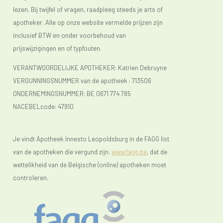
lezen. Bij twijfel of vragen, raadpleeg steeds je arts of
apotheker. Alle op onze website vermelde prijzen zijn
inclusief BTW en onder voorbehoud van
prijswijzigingen en of typfouten.
VERANTWOORDELIJKE APOTHEKER: Katrien Debruyne
VERGUNNINGSNUMMER van de apotheek :
713506
ONDERNEMINGSNUMMER:
BE 0671 774 785
NACEBELcode: 47910
Je vindt Apotheek Innesto Leopoldsburg in de FAGG list
van de apotheken die vergund zijn.
www.fagg.be
, dat de
wettelikheid van de Belgische (online) apotheken moet
controleren.